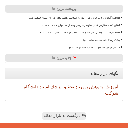
پربحث ترین ها
اطلاعیه آموزش و پرورش در رابطه با امتحانات نهائی معوق در 4 استان جنوبی کشور
امکان ثبت سفارش کتاب های درسی برای سال تحصیلی ۱۴۰۶–۱۴۰۵
اعلام ظرفیت پژوهشی هر عضو هیات علمی از حمایت های بنیاد ملی علم
پشت پرده علمی حریق های اروپا
انتشار اولین تصویر از ستاره همدم ابط الجوزا
جدیدترین ها
تگهای بازار مقاله
آموزش
پژوهش
رپورتاژ
تحقیق
پزشك
استاد
دانشگاه
شركت
بازگشت به بازار مقاله