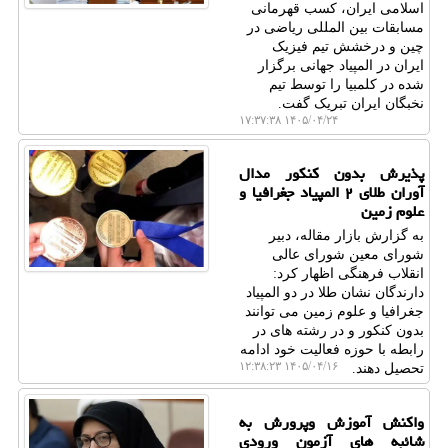
اسلامی ایران، کسب قهرمانی
مسابقات بین المللی ریاضی در
چین و درخشش تیم فیزیک
ایران در المپیاد جهانی برگزار
شده در کلمبیا را توسط تیم
نخبگان ایران تبریک گفت.
۱۴۰۵/۰۴/۲۴ ۱۷:۳۷:۳۸
پذیرش بدون کنکور مدال
آوران طلای ۲ المپیاد جغرافیا و
علوم زمین
به گزارش بازار مقاله، دبیر
شورای معین شورای عالی
انقلاب فرهنگی اظهار کرد:
دارندگان نشان طلا در دو المپیاد
جغرافیا و علوم زمین می توانند
بدون کنکور و در رشته های در
رابطه با حوزه فعالیت خود ادامه
۱۴۰۵/۰۴/۱۶ ۱۲:۳۸:۲۳
تحصیل دهند.
واکنش آموزش وپرورش به
شائبه های آزمون ورودی