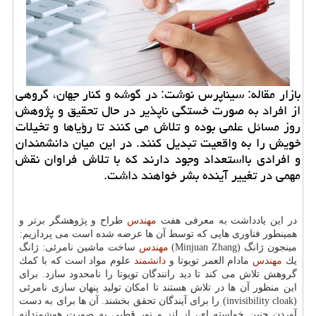
بازار مقاله: سیناپرس نوشت: در گوشه و كنار جهان، گروهی
از افراد به صورت خستگی ناپذیر در حال تحقیق و پژوهش
روز مسائل علمی بوده و تلاش می كنند تا رؤیاها و تخیلات
خویش را به واقعیت تبدیل كنند. در این میان دانشمندان
و افرادی بااستعداد وجود دارند كه با تلاش فراوان نقش
مهمی در تغییر آینده بشر خواهند داشت.
در این یادداشت به معرفی هفت
مهندس
طراح و پژوهشگر برتر و
همینطور فناوری هایی كه توسط آن ها عرضه شده است می پردازیم:
مینجون ژانگ (Minjuan Zhang)
مهندس
ساخت ماشین نامرئی: ژانگ
یك
مهندس
مادام العمر تویوتا و
دانشمند
علوم مواد است كه با كمك
گروهش تلاش می كند تا دید رانندگان تویوتا را نامحدود سازد. برای
این منظور آن ها در تلاش هستند تا امكان تولید پنهان سازی نامرئی
(invisibility cloak) را برای آیندگان تحقق بخشند. آن ها برای به دست
آوردن چنین خواسته ای، از لنز و نور قطبی به صورت هوشمندانه