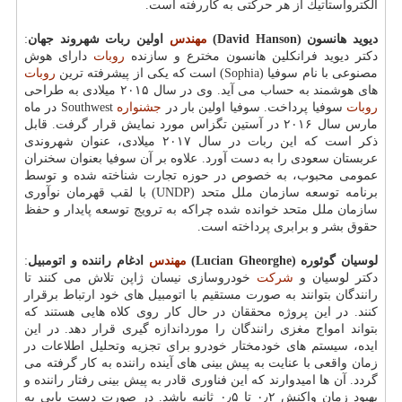
الكترواستاتیك از هر حركتی به كاررفته است.
دیوید هانسون (
David Hanson
)
مهندس
اولین ربات شهروند جهان
:
دكتر دیوید فرانكلین هانسون مخترع و سازنده
روبات
دارای هوش
مصنوعی با نام سوفیا (Sophia) است كه یكی از پیشرفته ترین
روبات
های هوشمند به حساب می آید. وی در سال ۲۰۱۵ میلادی به طراحی
روبات
سوفیا پرداخت. سوفیا اولین بار در
جشنواره
Southwest در ماه
مارس سال ۲۰۱۶ در آستین تگزاس مورد نمایش قرار گرفت. قابل
ذكر است كه این ربات در سال ۲۰۱۷ میلادی، عنوان شهروندی
عربستان سعودی را به دست آورد. علاوه بر آن سوفیا بعنوان سخنران
عمومی محبوب، به خصوص در حوزه تجارت شناخته شده و توسط
برنامه توسعه سازمان ملل متحد (UNDP) با لقب قهرمان نوآوری
سازمان ملل متحد خوانده شده چراكه به ترویج توسعه پایدار و حفظ
حقوق بشر و برابری پرداخته است.
لوسیان گوئوره (
Lucian Gheorghe
)
مهندس
ادغام راننده و اتومبیل
:
دكتر لوسیان و
شركت
خودروسازی نیسان ژاپن تلاش می كنند تا
رانندگان بتوانند به صورت مستقیم با اتومبیل های خود ارتباط برقرار
كنند. در این پروژه محققان در حال كار روی كلاه هایی هستند كه
بتواند امواج مغزی رانندگان را مورداندازه گیری قرار دهد. در این
ایده، سیستم های خودمختار خودرو برای تجزیه وتحلیل اطلاعات در
زمان واقعی با عنایت به پیش بینی های آینده راننده به كار گرفته می
گردد. آن ها امیدوارند كه این فناوری قادر به پیش بینی رفتار راننده و
بهبود زمان واكنش ۰٫۲ تا ۰٫۵ ثانیه باشد. در صورت دست یابی به