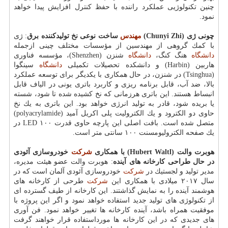
چنین تكنولوژیی عملكرد راننده با حفظ كنترل افزایش پیدا خواهد
نمود.
چونی ژی (
Chunyi Zhi
)
مهندس
ساخت نوعی نخ تولیدكننده برق
: ژی
با كمك گروهی از مهندسین از مؤسسات مختلف چینی ازجمله
دانشگاه
هنگ كنگ،
دانشگاه
شنزن (Shenzhen)، مؤسسه فناوری
هاربین (Harbin) و دانشكده تحصیلات تكمیلی
دانشگاه
سینگوا
(Tsinghua) در شنزن، در حال همكاری با یكدیگر برای توسعه عملكرد
بالا، ضد آب، قابل برنامه ریزی و كاربرد باتری یونی در الیاف قابل
انبساط هستند. این باتری هرزمانی كه نخ كشیده شده تا شود، شسته
یا بریده شود، قادر به تولید انرژی خواهد بود. این باتری به یك نخ
حاوی دو الكترود و یك الكترولیت پلی اكریل آمید (polyacrylamide)
متصل شده است. بافت اصلی این پارچه حاوی قدرت ۱۰۰ LED در
یك صفحه الكترولیومسنت ۱۰۰ سانتی متر است.
هوبرت والت (
Hubert Waltl
) با همكاری
شركت
خودروسازی آئودی
در حال طراحی كارخانه های آینده
: هوبرت والت عضو هیئت مدیره،
مدیر تولید و لجستیك در
شركت
خودروسازی آئودی آلمان است كه در
سال ۲۰۱۷ میلادی با همكاری این
شركت
طرحی از كارخانه های
هوشمند آینده را به نمایش گذاشتند. این كارخانه از طیف گسترده ای
از تكنولوژی های تولید جدید استفاده خواهد نمود و اگر این پروژه با
موفقیت همراه باشد، آینده كارخانه ها تغییر خواهد نمود. فن آوری
های جدیدی كه در این كارخانه ها مورداستفاده قرار خواهند گرفت