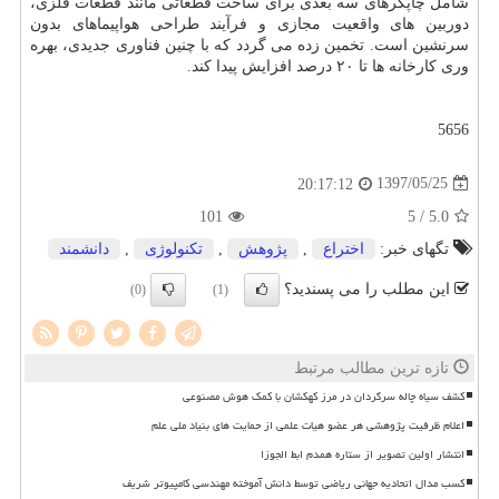
شامل چاپگرهای سه بعدی برای ساخت قطعاتی مانند قطعات فلزی،
دوربین های واقعیت مجازی و فرآیند طراحی هواپیماهای بدون
سرنشین است. تخمین زده می گردد كه با چنین فناوری جدیدی، بهره
وری كارخانه ها تا ۲۰ درصد افزایش پیدا كند.
5656
1397/05/25
20:17:12
101
/ 5
5.0
تگهای خبر:
اختراع
,
پژوهش
,
تكنولوژی
,
دانشمند
این مطلب را می پسندید؟
(0)
(1)
تازه ترین مطالب مرتبط
کشف سیاه چاله سرگردان در مرز کهکشان با کمک هوش مصنوعی
اعلام ظرفیت پژوهشی هر عضو هیات علمی از حمایت های بنیاد ملی علم
انتشار اولین تصویر از ستاره همدم ابط الجوزا
کسب مدال اتحادیه جهانی ریاضی توسط دانش آموخته مهندسی کامپیوتر شریف