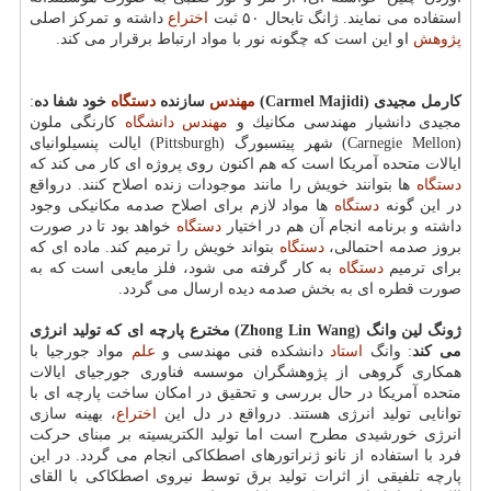
استفاده می نمایند. ژانگ تابحال ۵۰ ثبت
اختراع
داشته و تمركز اصلی
پژوهش
او این است كه چگونه نور با مواد ارتباط برقرار می كند.
كارمل مجیدی (
Carmel Majidi
)
مهندس
سازنده
دستگاه
خود شفا ده
:
مجیدی دانشیار مهندسی مكانیك و
مهندس
دانشگاه
كارنگی ملون
(Carnegie Mellon) شهر پیتسبورگ (Pittsburgh) ایالت پنسیلوانیای
ایالات متحده آمریكا است كه هم اكنون روی پروژه ای كار می كند كه
دستگاه
ها بتوانند خویش را مانند موجودات زنده اصلاح كنند. درواقع
در این گونه
دستگاه
ها مواد لازم برای اصلاح صدمه مكانیكی وجود
داشته و برنامه انجام آن هم در اختیار
دستگاه
خواهد بود تا در صورت
بروز صدمه احتمالی،
دستگاه
بتواند خویش را ترمیم كند. ماده ای كه
برای ترمیم
دستگاه
به كار گرفته می شود، فلز مایعی است كه به
صورت قطره ای به بخش صدمه دیده ارسال می گردد.
ژونگ لین وانگ (
Zhong Lin Wang
) مخترع پارچه ای كه تولید انرژی
می كند
: وانگ
استاد
دانشكده فنی مهندسی و
علم
مواد جورجیا با
همكاری گروهی از پژوهشگران موسسه فناوری جورجیای ایالات
متحده آمریكا در حال بررسی و تحقیق در امكان ساخت پارچه ای با
توانایی تولید انرژی هستند. درواقع در دل این
اختراع
، بهینه سازی
انرژی خورشیدی مطرح است اما تولید الكتریسیته بر مبنای حركت
فرد با استفاده از نانو ژنراتورهای اصطكاكی انجام می گردد. در این
پارچه تلفیقی از اثرات تولید برق توسط نیروی اصطكاكی با القای