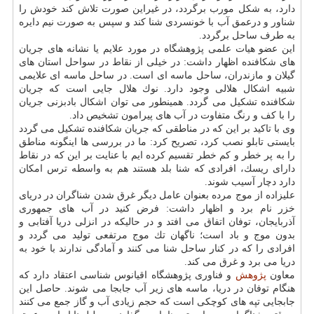
دارد، به شكل مورب برگردد، در غیراین صورت تلاش كند خودش را
شناور و درعمق آب با خونسردی شنا كند و سپس به صورت نیم دایره
به طرف ساحل برگردد.
این عضو هیات علمی پژوهشگاه در مورد علایم یا نشانه های جریان
های شكافنده اظهار داشت: در خیلی از نقاط در سواحل استان های
گیلان و مازندران، ساحل ماسه ای است. در ساحل ماسه ای علایمی
شبیه اشكال هلالی وجود دارد. نوك هلال جایی است كه جریان
شكافنده تشكیل می گردد. همینطور می توان اشكال بادبزنی جریان
را با كف و رنگ متفاوت در آب های پیرامون تشخیص داد.
وی با تاكید بر این كه در مناطقی كه جریان شكافنده تشكیل می گردد
بایستی تابلو نصب كرد، تصریح كرد: ما در بررسی ها اینگونه مناطق
را به پر خطر و كم خطر تقسیم كرده ایم با عنایت بر این كه در نقاط
دارای ریسك، افرادی كه شنا بلد هستند هم به واسطه ترس امكان
دارد دچار آسیب شوند.
علیزاده از موج مرده بعنوان عامل دیگر غرق شدن شناگران در دریای
خزر نام برد و اظهار داشت: فرض كنید در آب های جمهوری
آذربایجان، توفان اتفاق می افتد و در حالیكه در انزلی دریا آفتابی و
بدون موج و باد است؛ ناگهان تك موج مرتفعی تولید می گردد و
افرادی را كه در كنار ساحل شنا می كنند و آمادگی ندارند با خود به
دریا می برد و غرق می كند.
معاون
پژوهش
و فناوری پژوهشگاه اقیانوس شناسی اعتقاد دارد كه
هنگام توفان در دریا، ماسه های زیر آب جابجا می شوند. حاصل این
جابجایی تپه های كوچكی است كه حجم زیادی آب و گاز جمع می كنند