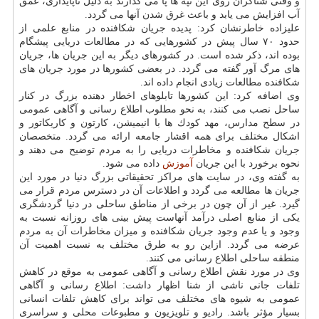
و وقتی شناگران روی این تپه ها پا می گذارند به دلیل ناپایداری، عمق
آب افزایش می یابد و باعث غرق شدن آنها می گردد.
علیزاده خاطرنشان كرد: پدیده جریان شكافنده در منابع علمی از
حدود ۷۰ سال پیش در كشورهایی كه در مطالعات دریایی پیشگام
بوده اند، ذكر شده است. در كشورهای دیگر به این جریان ها، جریان
های مرگ آور گفته می گردد. در بعضی كشورها در مورد جریان های
شكافنده مطالعات زیادی انجام داده اند.
وی اضافه كرد: این كشورها تابلوهای اخطار دهنده بزرگ در كنار
ساحل نصب می كنند، به نحو مطلوب اطلاع رسانی و آگاهی عمومی
در سطح مدارس، مهد كودك ها با انیمیشن، كارتون و كاریكاتور و
اشكال مختلف برای همه اقشار جامعه ارائه می گردد. متخصصان
جریان شكافنده و مخاطرات دریایی را به مردم توضیح می دهند و
نحوه برخورد با این جریان
آموزش
داده می شود.
به گفته وی، در سایت های مراكز تحقیقاتی بزرگ دنیا در مورد این
جریان ها مطالعه می گردد و اطلاعات آن در دسترس مردم قرار می
گیرد. غیر از آن چون در برخی از مناطق ساحلی در دنیا گردشگری
یكی از منابع اصلی درآمد آنهاست پیش بینی های روزانه نسبت به
وجود و یا عدم وجود جریان شكافنده و میزان مخاطرات آن به مردم
عرضه می گردد. ازاین رو به طرق مختلف به نسبت اهمیت آن
منطقه ساحلی اطلاع رسانی می كنند.
وی در مورد نقش اطلاع رسانی و آگاهی عمومی به موقع در كاهش
تلفات جانی ناشی از شنا اظهار داشت: اطلاع رسانی و آگاهی
عمومی به شیوه های مختلف می تواند برای كاهش تلفات انسانی
بسیار مؤثر باشد. رادیو و تلویزیون و مطبوعات محلی و سراسری