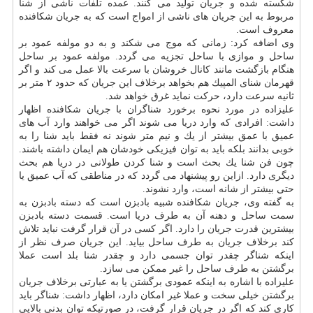
شكسته شده و جریان تولید می كنند. عمده تلفات ناشی از شنا
مربوط به این جریان های ناشی از امواج است كه به جریان شكافنده
معروف است.
وی اضافه كرد: زمانی كه موج می شكند و به دو مولفه عمود بر
ساحل و موازی با ساحل تجزیه می گردد. مولفه عمود بر ساحل
هنگام بازگشت مانند كانال خروشان با سرعت بالا عمل می كند و اگر
قهرمان شنای المپیك هم بخواهد برخلاف این جریان كه حدود ۲ متر بر
ثانیه سرعت دارد، حركت نماید غرق خواهد شد.
علیزاده در مورد نحوه برخورد شناگران با جریان شكافنده اظهار
داشت: افرادی كه وارد دریا می شوند اگر می خواهند وارد آب های
عمیق با عمق بیشتر از یك و نیم متر شوند نه فقط باید شنا را به
خوبی بدانند بلكه باید به توان فیزیكی خودشان هم ایمان داشته باشند.
چون فن شنا یك بحث است و شنا كردن طولانی در دریا هم بحث
دیگری دارد. ازاین رو پیشنهاد می گردد كه در مناطقی كه آب عمیق یا
حتی بیشتر از شانه است، وارد نشوند.
به گفته وی، جریان شكافنده شبیه بادبزن است كه دسته بادبزن به
سمت ساحل و دهنه آن به طرف دریا است. قسمت دسته بادبزن
بیشترین قدرت جریان را دارد. اگر كسی در آن قرار گرفت نباید تلاش
كند برخلاف جریان به طرف ساحل بیاید. این جریان صرف نظر از
اینكه شناگر چقدر توان جسمی دارد و چقدر شنا بلد است عملا
برگشتن به طرف ساحل را غیر ممكن می سازد.
علیزاده با اشاره به اینكه عمودی برگشتن یا به عبارتی برخلاف جریان
برگشتن خیلی سخت و عملا غیر امكان دارد، اظهار داشت: شناگر باید
كاری كند كه اگر در جریان قرار گرفت، در صورتیكه توان بدنی بالایی