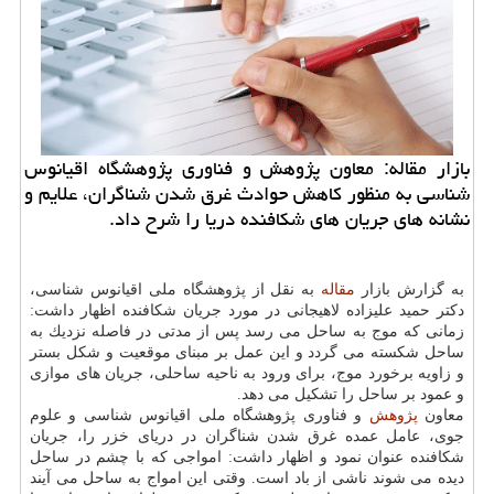
بازار مقاله: معاون پژوهش و فناوری پژوهشگاه اقیانوس
شناسی به منظور كاهش حوادث غرق شدن شناگران، علایم و
نشانه های جریان های شكافنده دریا را شرح داد.
به گزارش بازار
مقاله
به نقل از پژوهشگاه ملی اقیانوس شناسی،
دكتر حمید علیزاده لاهیجانی در مورد جریان شكافنده اظهار داشت:
زمانی كه موج به ساحل می رسد پس از مدتی در فاصله نزدیك به
ساحل شكسته می گردد و این عمل بر مبنای موقعیت و شكل بستر
و زاویه برخورد موج، برای ورود به ناحیه ساحلی، جریان های موازی
و عمود بر ساحل را تشكیل می دهد.
معاون
پژوهش
و فناوری پژوهشگاه ملی اقیانوس شناسی و علوم
جوی، عامل عمده غرق شدن شناگران در دریای خزر را، جریان
شكافنده عنوان نمود و اظهار داشت: امواجی كه با چشم در ساحل
دیده می شوند ناشی از باد است. وقتی این امواج به ساحل می آیند