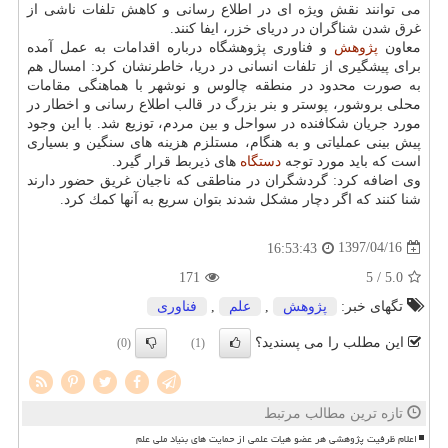
می توانند نقش ویژه ای در اطلاع رسانی و كاهش تلفات ناشی از
غرق شدن شناگران در دریای خزر، ایفا كنند.
معاون
پژوهش
و فناوری پژوهشگاه درباره اقدامات به عمل آمده
برای پیشگیری از تلفات انسانی در دریا، خاطرنشان كرد: امسال هم
به صورت محدود در منطقه چالوس و نوشهر با هماهنگی مقامات
محلی بروشور، پوستر و بنر بزرگ در قالب اطلاع رسانی و اخطار در
مورد جریان شكافنده در سواحل و بین مردم، توزیع شد. با این وجود
پیش بینی عملیاتی و به هنگام، مستلزم هزینه های سنگین و بسیاری
است كه باید مورد توجه
دستگاه
های ذیربط قرار گیرد.
وی اضافه كرد: گردشگران در مناطقی كه ناجیان غریق حضور دارند
شنا كنند كه اگر دچار مشكل شدند بتوان سریع به آنها كمك كرد.
1397/04/16
16:53:43
171
/ 5
5.0
تگهای خبر:
پژوهش
,
علم
,
فناوری
این مطلب را می پسندید؟
(0)
(1)
تازه ترین مطالب مرتبط
اعلام ظرفیت پژوهشی هر عضو هیات علمی از حمایت های بنیاد ملی علم