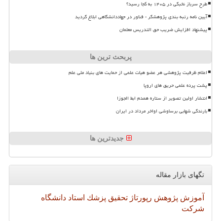
طرح سرباز نخبگی در ۱۴۰۵ به کجا رسید؟
آیین نامه رتبه بندی پژوهشگر - فناور در جهاددانشگاهی ابلاغ گردید
پیشنهاد افزایش ضریب حق التدریس معلمان
پربحث ترین ها
اعلام ظرفیت پژوهشی هر عضو هیات علمی از حمایت های بنیاد ملی علم
پشت پرده علمی حریق های اروپا
انتشار اولین تصویر از ستاره همدم ابط الجوزا
بارندگی شهابی برساوشی اواخر مرداد در ایران
جدیدترین ها
تگهای بازار مقاله
آموزش
پژوهش
رپورتاژ
تحقیق
پزشك
استاد
دانشگاه
شركت