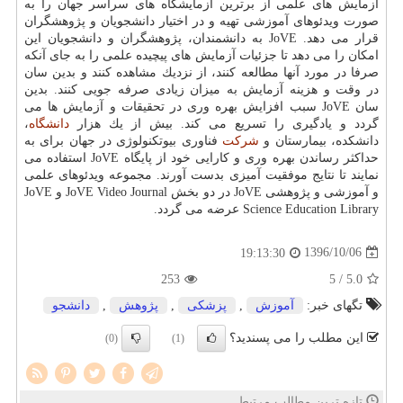
آزمایش های علمی از برترین آزمایشگاه های سراسر جهان را به
صورت ویدئوهای آموزشی تهیه و در اختیار دانشجویان و پژوهشگران
قرار می دهد. JoVE به دانشمندان، پژوهشگران و دانشجویان این
امكان را می دهد تا جزئیات آزمایش های پیچیده علمی را به جای آنكه
صرفا در مورد آنها مطالعه كنند، از نزدیك مشاهده كنند و بدین سان
در وقت و هزینه آزمایش به میزان زیادی صرفه جویی كنند. بدین
سان JoVE سبب افزایش بهره وری در تحقیقات و آزمایش ها می
گردد و یادگیری را تسریع می كند. بیش از یك هزار
دانشگاه
،
دانشكده، بیمارستان و
شركت
فناوری بیوتكنولوژی در جهان برای به
حداكثر رساندن بهره وری و كارایی خود از پایگاه JoVE استفاده می
نمایند تا نتایج موفقیت آمیزی بدست آورند. مجموعه ویدئوهای علمی
و آموزشی و پژوهشی JoVE در دو بخش JoVE Video Journal و JoVE
Science Education Library عرضه می گردد.
1396/10/06
19:13:30
253
/ 5
5.0
تگهای خبر:
آموزش
,
پزشكی
,
پژوهش
,
دانشجو
این مطلب را می پسندید؟
(0)
(1)
تازه ترین مطالب مرتبط