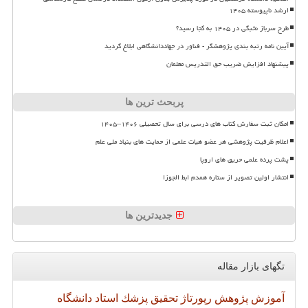
ارشد ناپیوسته ۱۴۰۵
طرح سرباز نخبگی در ۱۴۰۵ به کجا رسید؟
آیین نامه رتبه بندی پژوهشگر - فناور در جهاددانشگاهی ابلاغ گردید
پیشنهاد افزایش ضریب حق التدریس معلمان
پربحث ترین ها
امکان ثبت سفارش کتاب های درسی برای سال تحصیلی ۱۴۰۶–۱۴۰۵
اعلام ظرفیت پژوهشی هر عضو هیات علمی از حمایت های بنیاد ملی علم
پشت پرده علمی حریق های اروپا
انتشار اولین تصویر از ستاره همدم ابط الجوزا
جدیدترین ها
تگهای بازار مقاله
آموزش
پژوهش
رپورتاژ
تحقیق
پزشك
استاد
دانشگاه