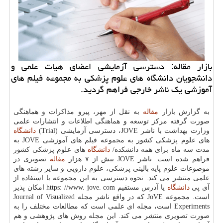
بازار مقاله: دسترسی آزمایشی اعضای هیات علمی و
دانشجویان دانشگاه های علوم پزشكی به مجموعه فیلم های
آموزشی یك ناشر خارجی فراهم گردید.
به گزارش بازار
مقاله
به نقل از مهر، پیرو مذاكرات و هماهنگی
صورت گرفته مركز توسعه و هماهنگی اطلاعات و انتشارات علمی
وزارت بهداشت با ناشر JOVE، دسترسی آزمایشی (Trial)
دانشگاه
های علوم پزشكی كشور به مجموعه فیلم های آموزشی JOVE به
مدت سه ماه برای همه دانشكده/
دانشگاه
های علوم پزشكی كشور
فراهم شده است. ناشر JOVE بیش از ۷ هزار
مقاله
تصویری در
موضوعات علوم پایه بالینی پزشكی، علوم دارویی و سایر رشته های
علمی منتشر می كند. نحوه دسترسی به این مجموعه با استفاده از
آی پی
دانشگاه
یا آدرس مستقیم https: //www. jove. com امكان پذیر
است. مجموعه JoVE كه در واقع ناشر مجله Journal of Visualized
Experiments است، مجله ای علمی است كه مطالعات مختلف را به
صورت تصویری منتشر می كند. این مجله روش های پژوهشی و هم