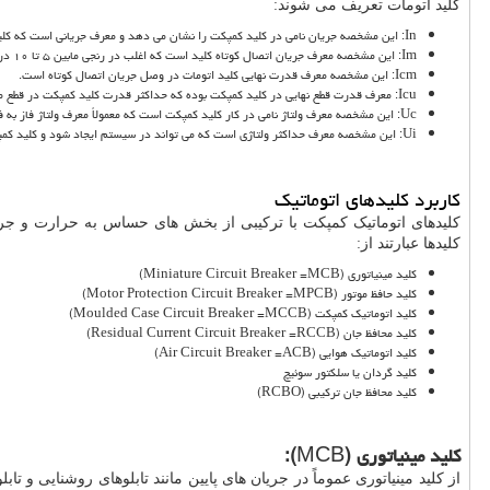
کلید اتومات تعریف می شوند:
In
: این مشخصه جریان نامی در کلید کمپکت را نشان می دهد و معرف جریانی است که کلی
Im
: این مشخصه معرف جریان اتصال کوتاه کلید است که اغلب در رنجی مابین ۵ تا ۱۰ در برابر جریان نامی کلید انتخاب می شود. در چنین حالتی در صورت وقوع جریان های هجومی، کلید زمانی احساس اتصال کوتاه خواهد داشت که این جریان تأمین شده باشد.
Icm
: این مشخصه معرف قدرت نهایی کلید اتومات در وصل جریان اتصال کوتاه است.
Icu
: معرف قدرت قطع نهایی در کلید کمپکت بوده که حداکثر قدرت کلید کمپکت در قطع م
Uc
: این مشخصه معرف ولتاژ نامی در کار کلید کمپکت است که معمولاً معرف ولتاژ فاز به 
Ui
: این مشخصه معرف حداکثر ولتاژی است که می تواند در سیستم ایجاد شود و کلید کمپ
کاربرد کلیدهای اتوماتیک
کلیدهای اتوماتیک کمپکت با ترکیبی از بخش های حساس به حرارت و جری
کلیدها عبارتند از:
کلید مینیاتوری (
MCB
=
Miniature Circuit Breaker
)
کلید حافظ موتور (
MPCB
=
Motor Protection Circuit Breaker
)
کلید اتوماتیک کمپکت (
MCCB
=
Moulded Case Circuit Breaker
)
کلید محافظ جان (
RCCB
=
Residual Current Circuit Breaker
)
کلید اتوماتیک هوایی (
ACB
=
Air Circuit Breaker
)
کلید گردان یا سلکتور سوئیچ
کلید محافظ جان ترکیبی (
RCBO
)
کلید مینیاتوری (
MCB
):
از کلید مینیاتوری عموماً در جریان های پایین مانند تابلوهای روشنایی و