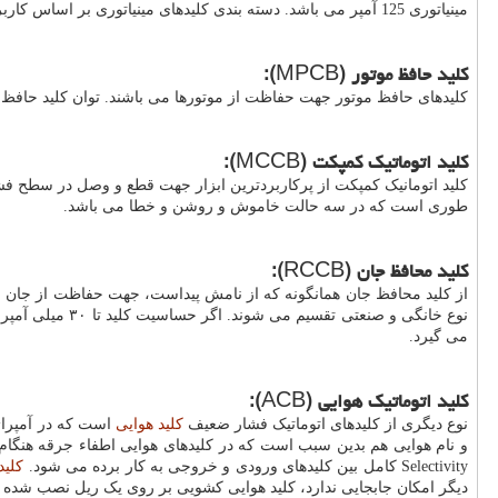
مینیاتوری 125 آمپر می باشد. دسته بندی کلیدهای مینیاتوری بر اساس کاربرد دو دسته کاربرد صنعتی و کاربرد مسکونی است.
کلید حافظ موتور (
MPCB
):
کلیدهای حافظ موتور جهت حفاظت از موتورها می باشند. توان کلید حافظ موتور معمولاً تا ۱۰۰ آمپر بوده و همچنين برای موتورهای تا
کلید اتوماتیک کمپکت (
MCCB
):
طوری است که در سه حالت خاموش و روشن و خطا می باشد.
کلید محافظ جان (
RCCB
):
از کلید محافظ جان همانگونه که از نامش پیداست، جهت حفاظت از جان اف
می گیرد.
کلید اتوماتیک هوایی (
ACB
):
نوع دیگری از کلیدهای اتوماتیک فشار ضعیف
کلید هوایی
و نام هوایی هم بدین سبب است که در کلیدهای هوایی اطفاء جرقه هنگام کلی
Selectivity
کامل بین کلیدهای ورودی و خروجی به کار برده می شود.
کلید
دیگر امکان جابجایی ندارد، کلید هوایی کشویی بر روی یک ریل نصب شده و 