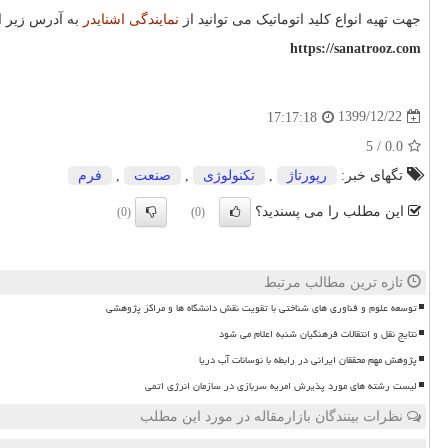
جهت تهیه انواع کلید اتوماتیک می توانید از
نمایندگی اشنایدر
به آدرس زیر اس
https://sanatrooz.com
1399/12/22
17:17:18
/ 5
0.0
تگهای خبر:
رپورتاژ
,
تكنولوژی
,
صنعت
,
فرم
این مطلب را می پسندید؟
(0)
(0)
تازه ترین مطالب مرتبط
توسعه علوم و فناوری های شناختی با تقویت نقش دانشگاه ها و مراکز پژوهشی
نتایج نقل و انتقالات فرهنگیان شنبه اعلام می شود
پژوهش مهم محققان ایرانی در رابطه با نوسانات آب دریا
لیست رشته های مورد پذیرش امریه سربازی در سازمان انرژی اتمی
نظرات بینندگان بازارمقاله در مورد این مطلب