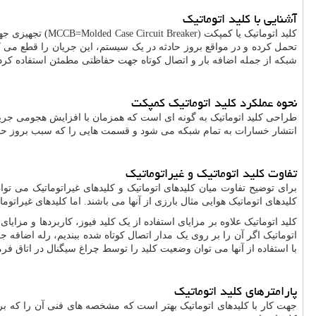
آشنایی با کلید اتوماتیک
کلید اتوماتیک یا کمپکت (
Molded Case Circuit Breaker
=
MCCB
) تجهیزی جه
تحمل کرده و در مواقع بروز حادثه در یک سیستم، این جریان را قطع می
شبکه از جمله اضافه بار و اتصال کوتاه جهت حفاظتی مطمئن استفاده کرد
نحوه عملکرد کلید اتوماتیک کمپکت
طراحی کلید اتوماتیک به گونه ای است که همزمان با افزایش هجومی جریان 
انتشار خسارات به تمام شبکه می شود و قسمت هایی را که سبب بروز حادث
تفاوت کلید اتوماتیک و غیراتوماتیک
برای توضیح تفاوت میان کلیدهای اتوماتیک و کلیدهای غیراتوماتیک می تو
کلیدهای اتوماتیک هوایی مثال بارزی از آنها می باشند. اما کلیدهای غیراتوم
کلید اتوماتیک علاوه بر مزایای استفاده از یک کلید فیوز، کاربردها و مزای
اتوماتیک اگر آن را بر روی یک مدار اتصال کوتاه شده ببندیم، رله اضافه ج
با استفاده از آنها می توان وضعیت کلید را توسط چراغ سیگنال در اتاق فرما
پارامترهای کلید اتوماتیک
جهت کار با کلیدهای اتوماتیک بهتر است که مشخصه های فنی آن را که بر