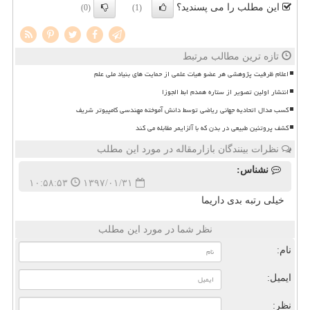
این مطلب را می پسندید؟
(0)
(1)
تازه ترین مطالب مرتبط
اعلام ظرفیت پژوهشی هر عضو هیات علمی از حمایت های بنیاد ملی علم
انتشار اولین تصویر از ستاره همدم ابط الجوزا
کسب مدال اتحادیه جهانی ریاضی توسط دانش آموخته مهندسی کامپیوتر شریف
کشف پروتئین طبیعی در بدن که با آلزایمر مقابله می کند
نظرات بینندگان بازارمقاله در مورد این مطلب
نشناس:
۱۰:۵۸:۵۳
۱۳۹۷/۰۱/۳۱
خیلی رتبه بدی داریما
نظر شما در مورد این مطلب
نام:
ایمیل:
نظر: