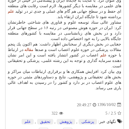
وی عنوان كرد: با عنایت به جایگاه ایران و پیشگامی در خیلی از حوزه
های علمی در مقایسه با دیگر كشورها، لازم است رقابت های منطقه
ای حفظ و در سطح جهانی هم گام های عملی و جدی تر در تولید
علم
برداشته شود تا جایگاه ایران ارتقاء یابد.
مشاور عالی ستاد توسعه علوم و فناوری های شناختی خاطرنشان
كرد: ایران در حوزه هوش مصنوعی در رتبه ۱۶ در سطح جهانی قرار
دارد و در بخش های زبانشناسی در مقایسه با كشورهای منطقه
جایگاه بالایی را به خود اختصاص داده است.
جغتایی در بخش دیگری از سخنانش اظهار داشت: هم اكنون یك پنجم
مقالات پزشكی در حوزه علوم اعصاب است و صدها
مقاله
در ارتباط
با حوزه
علم
اعصاب در كشور انتشار یافته است و این امر نشان
دهنده سرمایه گذاری و توجه به این رشته علمی، پزشكی و تحقیقاتی
است.
وی بیان كرد: افزایش همكاری ها و برقراری ارتباطات میان مراكز و
بخش های تحقیقاتی و پژوهشی، نتایج و دستاوردهای مثبتی در حوزه
های علوم اعصاب در بر دارد و كشور را در رسیدن به اهداف عالی
یاری می رساند.
1396/10/02
20:49:27
322
/ 5
2.5
تگهای خبر:
پزشكی
,
پژوهش
,
تحقیق
,
علم