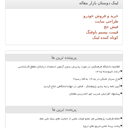
لینک دوستان بازار مقاله
خرید و فروش خودرو
طراحی سایت
فیش حج
قیمت بیسیم باوفنگ
کوتاه کننده لینک
پربیننده ترین ها
اطلاعیه دانشگاه فرهنگیان در مورد پذیرش بدون آزمون استعداد درخشان مقطع کارشناسی
ارشد ناپیوسته ۱۴۰۵
طرح سرباز نخبگی در ۱۴۰۵ به کجا رسید؟
آیین نامه رتبه بندی پژوهشگر - فناور در جهاددانشگاهی ابلاغ گردید
پیشنهاد افزایش ضریب حق التدریس معلمان
پربحث ترین ها
اعلام ظرفیت پژوهشی هر عضو هیات علمی از حمایت های بنیاد ملی علم
پشت پرده علمی حریق های اروپا