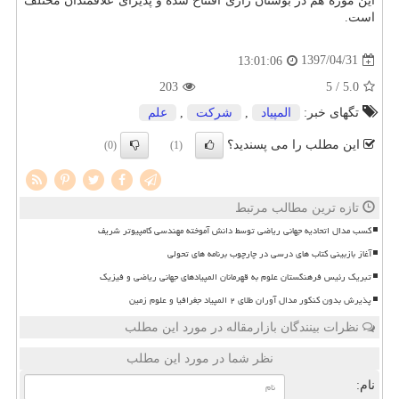
این موزه هم در بوستان رازی افتتاح شده و پذیرای علاقمندان مختلف
است.
1397/04/31
13:01:06
203
/ 5
5.0
تگهای خبر:
المپیاد
,
شركت
,
علم
این مطلب را می پسندید؟
(0)
(1)
تازه ترین مطالب مرتبط
کسب مدال اتحادیه جهانی ریاضی توسط دانش آموخته مهندسی کامپیوتر شریف
آغاز بازبینی کتاب های درسی در چارچوب برنامه های تحولی
تبریک رئیس فرهنگستان علوم به قهرمانان المپیادهای جهانی ریاضی و فیزیک
پذیرش بدون کنکور مدال آوران طلای ۲ المپیاد جغرافیا و علوم زمین
نظرات بینندگان بازارمقاله در مورد این مطلب
نظر شما در مورد این مطلب
نام: