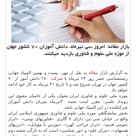
بازار مقاله: امروز سی تیرماه، دانش آموزان ۷۰ كشور جهان
از موزه ملی علوم و فناوری بازدید می‎كنند.
به گزارش بازار
مقاله
به نقل از مهر، بیست و نهمین المپیاد جهانی
زیست‎شناسی عصر روز ۲۴ تیرماه با
شركت
۲۸۰ دانش آموز از ۷۰
كشور جهان در تهران شروع شد و تا تاریخ ۳۱ تیرماه به كار خود ادامه
خواهد داد.
موزه ملی علوم و فناوری ایران بعنوان یكی از حامیان معنوی این
رویداد علمی، مقرر است شنبه ۳۰تیرماه میزبان دانش آموزان
شركت‎كننده در این المپیاد جهانی باشد.
بخش نمایشگاهی موزه ملی علوم و فناوری جمهوری اسلامی ایران
واقع در خیابان سی تیر، دارای ۷ گالری: «فناوری‎های بومی»، «ابزار
نجومی قدیم»، «ابزار جراحی كهن»، «مورس تا موبایل»، «انرژی‎های
هسته‎ای»، «مركز علم» و «نور شناسی» است كه به تازگی شعبه دوم