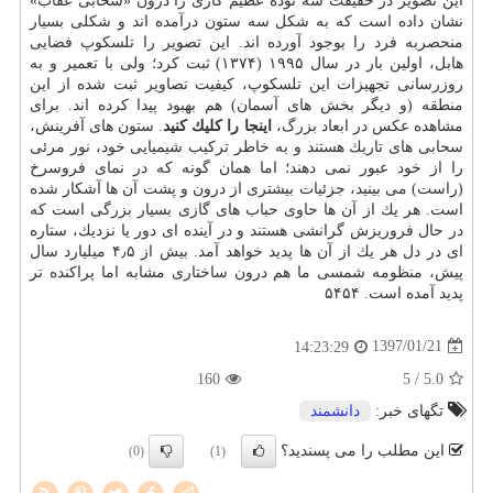
این تصویر در حقیقت سه توده عظیم گازی را درون «سحابی عقاب»
نشان داده است كه به شكل سه ستون درآمده اند و شكلی بسیار
منحصربه فرد را بوجود آورده اند. این تصویر را تلسكوپ فضایی
هابل، اولین بار در سال ۱۹۹۵ (۱۳۷۴) ثبت كرد؛ ولی با تعمیر و به
روزرسانی تجهیزات این تلسكوپ، كیفیت تصاویر ثبت شده از این
منطقه (و دیگر بخش های آسمان) هم بهبود پیدا كرده اند. برای
مشاهده عكس در ابعاد بزرگ،
اینجا را كلیك كنید
. ستون های آفرینش،
سحابی های تاریك هستند و به خاطر تركیب شیمیایی خود، نور مرئی
را از خود عبور نمی دهند؛ اما همان گونه كه در نمای فروسرخ
(راست) می بینید، جزئیات بیشتری از درون و پشت آن ها آشكار شده
است. هر یك از آن ها حاوی حباب های گازی بسیار بزرگی است كه
در حال فروریزش گرانشی هستند و در آینده ای دور یا نزدیك، ستاره
ای در دل هر یك از آن ها پدید خواهد آمد. بیش از ۴٫۵ میلیارد سال
پیش، منظومه شمسی ما هم درون ساختاری مشابه اما پراكنده تر
پدید آمده است. ۵۴۵۴
1397/01/21
14:23:29
160
/ 5
5.0
تگهای خبر:
دانشمند
این مطلب را می پسندید؟
(0)
(1)