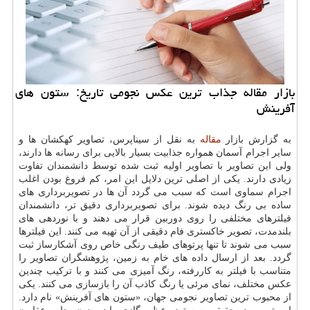
بازار مقاله جذاب ترین عكس نجومی تاریخ: ستون های
آفرینش
به گزارش بازار
مقاله
به نقل از سیناپرس، تصاویر كهكشان ها و
سایر اجرام آسمان همواره جذابیت بسیار بالایی برای رسانه ها دارند،
ولی این تصاویر با تصاویر اولیه ثبت شده توسط دانشمندان تفاوت
زیادی دارند. یكی از اصلی ترین دلایل این امر، كم فروغ بودن اغلب
اجرام سماوی است كه سبب می گردد آن ها در تصویربرداری های
ساده بی رنگ دیده شوند. برای تصویربرداری دقیق تر، دانشمندان
فیلترهای مختلفی را روی دوربین قرار می دهند و با نوردهی های
بلندمدت، تصویر خاكستری فام دقیقی از آن تهیه می كنند. این فیلترها
سبب می شوند تا تنها پرتوهای طیف رنگی خاص روی آشكارساز ثبت
گردد. بعد از ارسال داده های خام به زمین، پژوهشگران تصاویر را
متناسب با فیلتر به كاررفته، رنگ آمیزی می كنند و با تركیب چندین
عكس مختلف، نمای مرئی یا رنگ كاذب آن را بازسازی می كنند. یكی
از محبوب ترین تصاویر نجومی جهان، «ستون های آفرینش» نام دارد.