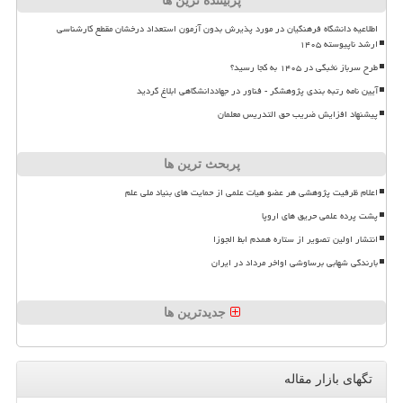
پربیننده ترین ها
اطلاعیه دانشگاه فرهنگیان در مورد پذیرش بدون آزمون استعداد درخشان مقطع کارشناسی
ارشد ناپیوسته ۱۴۰۵
طرح سرباز نخبگی در ۱۴۰۵ به کجا رسید؟
آیین نامه رتبه بندی پژوهشگر - فناور در جهاددانشگاهی ابلاغ گردید
پیشنهاد افزایش ضریب حق التدریس معلمان
پربحث ترین ها
اعلام ظرفیت پژوهشی هر عضو هیات علمی از حمایت های بنیاد ملی علم
پشت پرده علمی حریق های اروپا
انتشار اولین تصویر از ستاره همدم ابط الجوزا
بارندگی شهابی برساوشی اواخر مرداد در ایران
جدیدترین ها
تگهای بازار مقاله