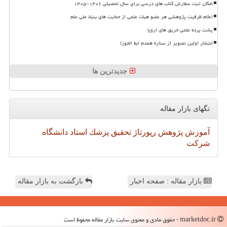
امکان ثبت سفارش کتاب های درسی برای سال تحصیلی ۱۴۰۶–۱۴۰۵
اعلام ظرفیت پژوهشی هر عضو هیات علمی از حمایت های بنیاد ملی علم
پشت پرده علمی حریق های اروپا
انتشار اولین تصویر از ستاره همدم ابط الجوزا
جدیدترین ها
تگهای بازار مقاله
آموزش
پژوهش
رپورتاژ
تحقیق
پزشك
استاد
دانشگاه
شركت
بازار مقاله : صفحه اخبار
بازگشت به بازار مقاله
marketdoc.ir - حقوق مادی و معنوی سایت بازار مقاله محفوظ است