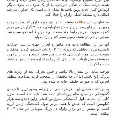
شدند ذرات سنگ به شکل «برشی» یا از یک طرف به طرف دیگر
ارتعاش کنند. جدید ترین یافته ها نشان داده است یک خطر ناشناخته
امکان دارد منطقه اصلی زلزله را فعال کند.
محققان در این
مطالعه
نوشته اند: ما یک مورد خارق العاده از حرکت
زمین را در ژاپن بعد از زلزله «توهوکو-اوکی» ۲۰۱۱ گزارش می دهیم
که به «رویداد لغزش رابط چند صفحه ای» مربوط است و سبب شد
موجی برشی در هسته زمین سفر کند و بازتاب یابد.
آنها در این مطالعه داده های ماهواره ای را جهت بررسی حرکات
نامحسوس در دقایقی که زلزله ۲۰۱۱ رخ داد، جستجو کردند. محققان
متوجه شدند امواج ارتعاشی که در زمین سفر کردند و بعد از برخورد
به هسته زمین بازتاب یافتند، کل ژاپن را به اندازه پنج تا شش میلیمتر
جابه جا کردند.
هرچند شاید این مقدار بالا نباشد و چنین تحرکی بعد از زلزله های
بزرگ رایج باشد، اما آن چه محققان را متعجب کرده مساحت منطقه
ای بود که به صورت حقیقی جابه جا شده بود.
به نوشته محققان این لغزش ناشی از زلزله، وسیع ترین ناحیه ی
گسیختگی در میان تمام رویدادهای ثبت شده تابه حالا است. طول
کلی آن مشابه طول گسیختگی سرزمین اصلی ژاپن (حدودسه هزار
کیلومتر) است که شش تا هفت برابر طول گسیختگی زمین لرزه
اصلی و بیشتر از دو برابر زلزله ی بزرگ سوماترا در سال ۲۰۰۴
میلادی است.