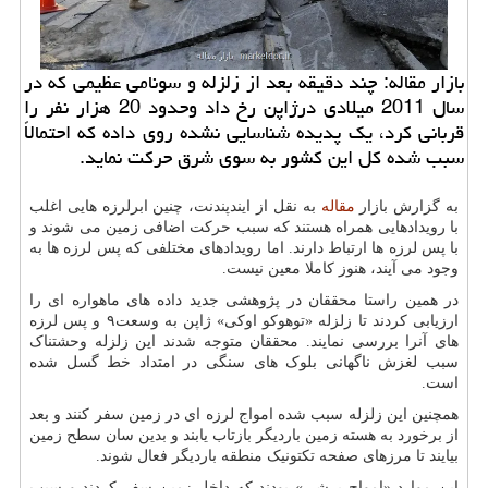
بازار مقاله: چند دقیقه بعد از زلزله و سونامی عظیمی که در
سال 2011 میلادی درژاپن رخ داد وحدود 20 هزار نفر را
قربانی کرد، یک پدیده شناسایی نشده روی داده که احتمالاً
سبب شده کل این کشور به سوی شرق حرکت نماید.
به گزارش بازار
مقاله
به نقل از ایندپندنت، چنین ابرلرزه هایی اغلب
با رویدادهایی همراه هستند که سبب حرکت اضافی زمین می شوند و
با پس لرزه ها ارتباط دارند. اما رویدادهای مختلفی که پس لرزه ها به
وجود می آیند، هنوز کاملا معین نیست.
در همین راستا محققان در پژوهشی جدید داده های ماهواره ای را
ارزیابی کردند تا زلزله «توهوکو اوکی» ژاپن به وسعت۹ و پس لرزه
های آنرا بررسی نمایند. محققان متوجه شدند این زلزله وحشتناک
سبب لغزش ناگهانی بلوک های سنگی در امتداد خط گسل شده
است.
همچنین این زلزله سبب شده امواج لرزه ای در زمین سفر کنند و بعد
از برخورد به هسته زمین باردیگر بازتاب یابند و بدین سان سطح زمین
بیایند تا مرزهای صفحه تکتونیک منطقه باردیگر فعال شوند.
این موارد «امواج برشی» بودند که داخل زمین سفر کردند و سبب