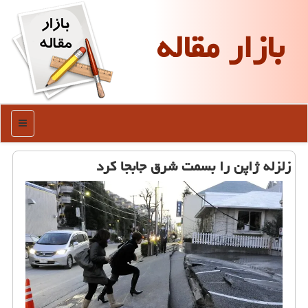
بازار مقاله
منو
زلزله ژاپن را بسمت شرق جابجا کرد