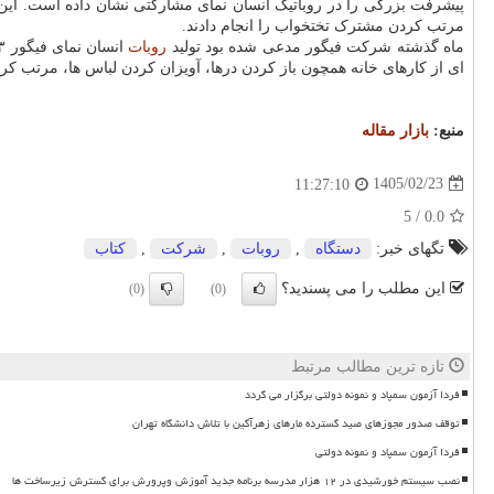
پیشرفت بزرگی را در روباتیک انسان نمای مشارکتی نشان داده است. این ر
مرتب کردن مشترک تختخواب را انجام دادند.
ماه گذشته شرکت فیگور مدعی شده بود تولید
روبات
ای از کارهای خانه همچون باز کردن درها، آویزان کردن لباس ها، مرتب کر
منبع:
بازار مقاله
1405/02/23
11:27:10
/ 5
0.0
تگهای خبر:
دستگاه
,
روبات
,
شركت
,
كتاب
این مطلب را می پسندید؟
(0)
(0)
تازه ترین مطالب مرتبط
فردا آزمون سمپاد و نمونه دولتی برگزار می گردد
توقف صدور مجوزهای صید گسترده مارهای زهرآگین با تلاش دانشگاه تهران
فردا آزمون سمپاد و نمونه دولتی
نصب سیستم خورشیدی در ۱۲ هزار مدرسه برنامه جدید آموزش وپرورش برای گسترش زیرساخت ها