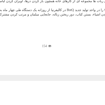
بات ها مجموعه ای از کارهای خانه همچون باز کردن درها، آویزان کردن لباس 
انسان نمای فیگور ۳ را در واحد تولید جدید BotQ در کالیفرنیا از رو
دن اشیاء، بستن کتاب، دور ریختن زباله، جابجایی مبلمان و مرتب کردن مشترک ت
154