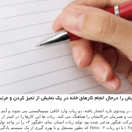
یش را درحال انجام کارهای خانه در یک نمایش از تمیز کردن و مر
نیرینگ، در ویدئوی تازه انتشار یافته، دو ربات وارد اتاقی مینیمالیستی می شوند و 
 و همزمان حرکاتشان را هماهنگ می کنند. ربات ها این کارها را در کمتر از د
بات انسان نمای «فیگور ۳» را در واحد تولید جدید BotQ در کالیفرنیا از روزانه یک
دستگاه در هر ساعت افزایش خواهد داد. شرکت «فیگور ای آی» ( Figure AI ) با دو ربات lix-۰۲