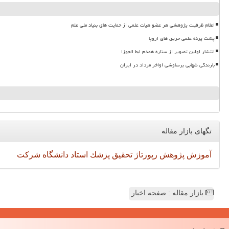
اعلام ظرفیت پژوهشی هر عضو هیات علمی از حمایت های بنیاد ملی علم
پشت پرده علمی حریق های اروپا
انتشار اولین تصویر از ستاره همدم ابط الجوزا
بارندگی شهابی برساوشی اواخر مرداد در ایران
تگهای بازار مقاله
آموزش
پژوهش
رپورتاژ
تحقیق
پزشك
استاد
دانشگاه
شركت
بازار مقاله : صفحه اخبار