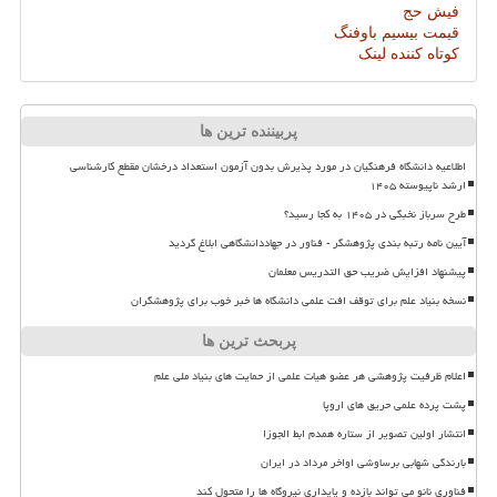
فیش حج
قیمت بیسیم باوفنگ
کوتاه کننده لینک
پربیننده ترین ها
اطلاعیه دانشگاه فرهنگیان در مورد پذیرش بدون آزمون استعداد درخشان مقطع کارشناسی
ارشد ناپیوسته ۱۴۰۵
طرح سرباز نخبگی در ۱۴۰۵ به کجا رسید؟
آیین نامه رتبه بندی پژوهشگر - فناور در جهاددانشگاهی ابلاغ گردید
پیشنهاد افزایش ضریب حق التدریس معلمان
نسخه بنیاد علم برای توقف افت علمی دانشگاه ها خبر خوب برای پژوهشگران
پربحث ترین ها
اعلام ظرفیت پژوهشی هر عضو هیات علمی از حمایت های بنیاد ملی علم
پشت پرده علمی حریق های اروپا
انتشار اولین تصویر از ستاره همدم ابط الجوزا
بارندگی شهابی برساوشی اواخر مرداد در ایران
فناوری نانو می تواند بازده و پایداری نیروگاه ها را متحول کند