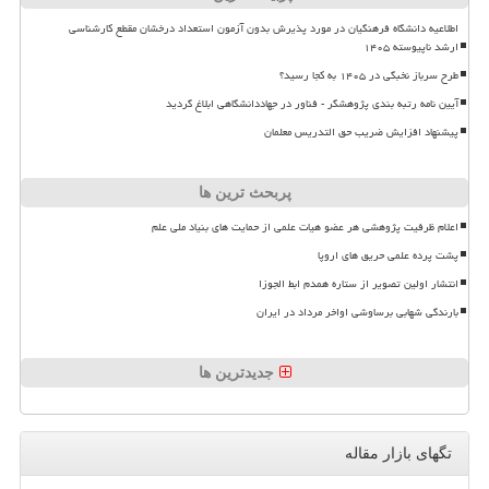
اطلاعیه دانشگاه فرهنگیان در مورد پذیرش بدون آزمون استعداد درخشان مقطع کارشناسی
ارشد ناپیوسته ۱۴۰۵
طرح سرباز نخبگی در ۱۴۰۵ به کجا رسید؟
آیین نامه رتبه بندی پژوهشگر - فناور در جهاددانشگاهی ابلاغ گردید
پیشنهاد افزایش ضریب حق التدریس معلمان
پربحث ترین ها
اعلام ظرفیت پژوهشی هر عضو هیات علمی از حمایت های بنیاد ملی علم
پشت پرده علمی حریق های اروپا
انتشار اولین تصویر از ستاره همدم ابط الجوزا
بارندگی شهابی برساوشی اواخر مرداد در ایران
جدیدترین ها
تگهای بازار مقاله