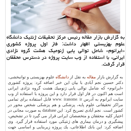
به گزارش بازار مقاله رئیس مركز تحقیقات ژنتیك دانشگاه
علوم بهزیستی اظهار داشت: فاز اول پروژه كشوری
«ایرانوم» شامل توالی یابی ژنومیك هشت گروه نژادی
ایرانی، با استفاده از وب سایت پروژه در دسترس محققان
قرار گرفت.
به گزارش بازار
مقاله
به نقل از
دانشگاه
علوم بهزیستی و توانبخشی،
دكتر حسین نجم آبادی با بیان این خبر اضافه كرد: پروژه كشوری
«ایرانوم» كه شامل توالی یابی ژنومیك هشت گروه نژادی ایرانی
است هم اكنون در فاز اول قرار دارد و این پروژه با استفاده از وب
سایت ایرانوم به آدرس www. iranome. ir قابل استفاده برای تمامی
مراكز تحقیقاتی علوم پایه، پزشكی و هم پزشكی شخص محور در
كشور است. نجم آبادی تصریح كرد: این database به صورت مجانی در
اختیار كلیه محققان و متخصصان ایرانی قرار می گیرد تا در تشخیص،
پیشگیری و درمان بیماری های ژنتیكی مورد استفاده قرار گیرد. وی
اضافه كرد: این بانك اطلاعاتی، یك پروژه زیربنایی و اساسی جهت