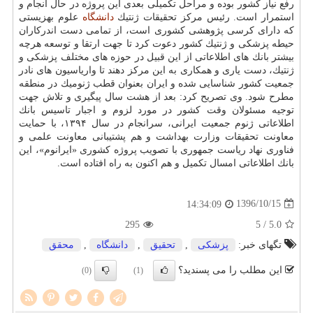
رفع نیاز كشور بوده و مراحل تكمیلی بعدی این پروژه در حال انجام و
استمرار است. رئیس مركز تحقیقات ژنتیك
دانشگاه
علوم بهزیستی
كه دارای كرسی پژوهشی كشوری است، از تمامی دست اندركاران
حیطه پزشكی و ژنتیك كشور دعوت كرد تا جهت ارتقا و توسعه هرچه
بیشتر بانك های اطلاعاتی از این قبیل در حوزه های مختلف پزشكی و
ژنتیك، دست یاری و همكاری به این مركز دهند تا واریاسیون های نادر
جمعیت كشور شناسایی شده و ایران بعنوان قطب ژنومیك در منطقه
مطرح شود. وی تصریح كرد: بعد از هشت سال پیگیری و تلاش جهت
توجیه مسئولان وقت كشور در مورد لزوم و اجبار تاسیس بانك
اطلاعاتی ژنوم جمعیت ایرانی، سرانجام در سال ۱۳۹۴، با حمایت
معاونت تحقیقات وزارت بهداشت و هم پشتیبانی معاونت علمی و
فناوری نهاد ریاست جمهوری با تصویب پروژه كشوری «ایرانوم»، این
بانك اطلاعاتی امسال تكمیل و هم اكنون به راه افتاده است.
1396/10/15
14:34:09
295
/ 5
5.0
تگهای خبر:
پزشكی
,
تحقیق
,
دانشگاه
,
محقق
این مطلب را می پسندید؟
(0)
(1)