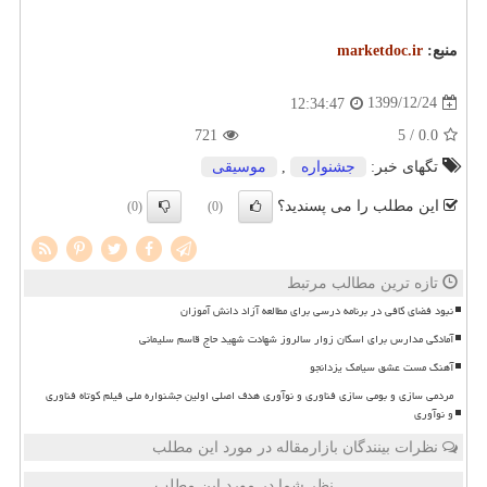
منبع:
marketdoc.ir
1399/12/24
12:34:47
721
/ 5
0.0
تگهای خبر:
جشنواره
,
موسیقی
این مطلب را می پسندید؟
(0)
(0)
تازه ترین مطالب مرتبط
نبود فضای کافی در برنامه درسی برای مطالعه آزاد دانش آموزان
آمادگی مدارس برای اسکان زوار سالروز شهادت شهید حاج قاسم سلیمانی
آهنگ مست عشق سیامک یزدانجو
مردمی سازی و بومی سازی فناوری و نوآوری هدف اصلی اولین جشنواره ملی فیلم کوتاه فناوری
و نوآوری
نظرات بینندگان بازارمقاله در مورد این مطلب
نظر شما در مورد این مطلب