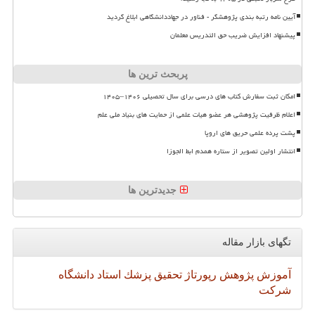
آیین نامه رتبه بندی پژوهشگر - فناور در جهاددانشگاهی ابلاغ گردید
پیشنهاد افزایش ضریب حق التدریس معلمان
پربحث ترین ها
امکان ثبت سفارش کتاب های درسی برای سال تحصیلی ۱۴۰۶–۱۴۰۵
اعلام ظرفیت پژوهشی هر عضو هیات علمی از حمایت های بنیاد ملی علم
پشت پرده علمی حریق های اروپا
انتشار اولین تصویر از ستاره همدم ابط الجوزا
جدیدترین ها
تگهای بازار مقاله
آموزش
پژوهش
رپورتاژ
تحقیق
پزشك
استاد
دانشگاه
شركت