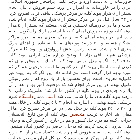
خاورمیانه را به دست آورد و پرچم علمی پرافتخار جمهوری اسلامی
ایران را در خاورمیانه به اهتزاز در آورد. سیم فروش با بیان انجام
بیشتر از ۵ هزار پیوند كلیه در مركز پزشكی لبافی نژاد، تصریح كرد:
در ۳۴ سال قبل در این مركز بیشتر از ۵ هزار پیوند كلیه انجام شده
است و ما در خاورمیانه نخستین مركزی هستیم كه بیشتر از ۵ هزار
پیوند كلیه بویژه به روش اهدای كلیه با استفاده از لاپاراسكوپی انجام
داده ایم. در زمینه اهدای كلیه از مرگ مغزی هم ما جزو مراكز
پیشگام هستیم و ۶۰ درصد پیوندهای ما با استفاده از اهدای مرگ
مغزی انجام شده است. رئیس بخش اورولوژی و پیوند كلیه مركز
پزشكی شهید لبافی نژاد با توضیح درباره مدل ایرانی پیوند كلیه
اضافه كرد: الگو و مدل ایرانی پیوند كلیه كه یك راه موفق برای كم
كردن لیست انتظار پیوند كلیه در كشور ما است، درجهان هم كم كم
مورد توجه قرار گرفته است. وی ادامه داد: این الگو كه به «پیوند غیر
فامیل» معروف است، برای نخستین بار از یك زوج كه از نظر ژنتیكی
فامیل نبودند در این مركز انجام شد كه موفقیت آمیز بود و بعد از آن
یك راه جدیدی در پیوند كلیه در كشور ما باز شد؛ بطوریكه زمانی ۹۰
درصد پیوند كلیه های ما را شامل می شد.
استاد
ممتاز
دانشگاه
علوم
پزشكی شهید بهشتی با اشاره به انجام ۳ تا ۵ پیوند كلیه در خلال هفته
و ۲۰۰ تا ۲۵۰ پیوند كلیه در خلال سال در این مركز تصریح كرد: ما از
همان ابتدا آغاز به تربیت
متخصص
پیوند كلیه از بین فارغ التحصیلان
جراحی كلیه هم در داخل كشور و هم در خارج از كشور كردیم و برای
مثال نیرویی تربیت كردیم كه درحال حاضر در كشور لبنان مشغول
پیوند كلیه است. سیم فروش اظهار داشت: تعداد بیشتر از ۳۰ جراح
پیوند كلیه در این مركز تربیت شده كه در كل ایران مشغول فعالیت