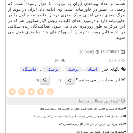
هستند و تعداد پیوندهای ایران به نزدیك ۵۰ هزار رسیده است كه
رقمی بی نظیر در خاورمیانه است. وی ادامه داد: ایران در پیوند از
مرگ مغزی یعنی اهدای مرگ مغزی درحال حاضر مقام اول را در
خاورمیانه دارد و درمورد اهدای كلیه به روش لاپاراسكوپی هم كه در
این مركز به طور روزمره انجام می شود، اهداكنندگان زنده شكافی
در ناحیه قابل رویت ندارند و با سوراخ های چند میلیمتری عمل می
شوند.
1397/08/03
20:04:02
82
/ 5
5.0
تگهای خبر:
استاد
,
پزشك
,
پزشكی
,
دانشگاه
این مطلب را می پسندید؟
(0)
(1)
تازه ترین مطالب مرتبط
اعلام ظرفیت پژوهشی هر عضو هیات علمی از حمایت های بنیاد ملی علم
کسب مدال اتحادیه جهانی ریاضی توسط دانش آموخته مهندسی کامپیوتر شریف
کشف پروتئین طبیعی در بدن که با آلزایمر مقابله می کند
کشف اولین قند در فضای بین ستاره ای!