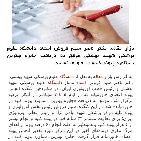
بازار مقاله: دكتر ناصر سیم فروش استاد دانشگاه علوم
پزشكی شهید بهشتی موفق به دریافت جایزه بهترین
دستاورد پیوند كلیه در خاورمیانه شد.
به گزارش بازار
مقاله
به نقل از
دانشگاه
علوم پزشكی شهید بهشتی،
دكتر ناصر سیم فروش
استاد
ممتاز
دانشگاه
علوم پزشكی شهید
بهشتی و رئیس قطب اورولوژی ایران، در شانزدهین كنگره انجمن
پیوند اعضای خاورمیانه كه در ایام ۵ تا ۷ سپتامبر در آنكارا تركیه
برگزار شد، موفق به دریافت «جایزه بهترین دستاورد پیوند كلیه در
خاورمیانه» شد. در این كنگره، سیم فروش رئیس بخش اورولوژی و
پیوند كلیه مركز پزشكی شهید لبافی نژاد و رئیس قطب اورولوژی
ایران؛ برای فعالیت مستمر ۳۴ ساله خود در پیوند كلیه و انجام بیشتر
از ۵ هزار پیوند كلیه و همینطور به علت انجام ۶۰ درصد پیوند از اهدای
مرگ مغزی درماههای اخیر در این مركز مورد تقدیر انجمن پیوند
اعضای خاورمیانه قرار گرفت. جایزه بهترین دستاورد پیوند كلیه در