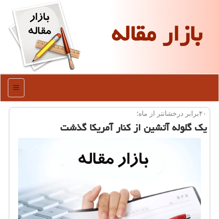
بازار مقاله
منو
۴۰برابر درخشانتر از ماه؛
یك گلوله آتشین از كنار آمریكا گذشت