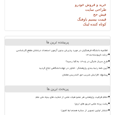
خرید و فروش خودرو
طراحی سایت
فیش حج
قیمت بیسیم باوفنگ
کوتاه کننده لینک
پربیننده ترین ها
اطلاعیه دانشگاه فرهنگیان در مورد پذیرش بدون آزمون استعداد درخشان مقطع کارشناسی
ارشد ناپیوسته ۱۴۰۵
طرح سرباز نخبگی در ۱۴۰۵ به کجا رسید؟
آیین نامه رتبه بندی پژوهشگر - فناور در جهاددانشگاهی ابلاغ گردید
پیشنهاد افزایش ضریب حق التدریس معلمان
پربحث ترین ها
اعلام ظرفیت پژوهشی هر عضو هیات علمی از حمایت های بنیاد ملی علم
پشت پرده علمی حریق های اروپا
انتشار اولین تصویر از ستاره همدم ابط الجوزا