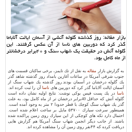
بازار مقاله: روز گذشته گلوله آتشی از آسمان ایالت آلاباما
گذر كرد كه دوربین های ناسا از آن عكس گرفتند. این
گلوله آتش در حقیقت یك شهاب سنگ و ۴۰برابر درخشانتر
از ماه كامل بود.
به گزارش بازار
مقاله
به نقل از تك تایمز، برخی ساكنان قسمت های
جنوب شرقی آمریكا در ساعات آغازین بامداد روز گذشته شاهد گذر
یك گلوله درخشان در آسمان بودند.روز گذشته یك شهاب سنگ از
آسمان ایالت آلاباما گذر كرد كه دوربین های
ناسا
آن را ثبت كرده اند.
ناسا
در یك پست فیس بوكی نوشت: نتایج اولیه نشان داده است
گلوله آتش كه حداقل 40برابر درخشان تر از ماه كامل بود، به علت
گذر یك شهاب سنگ كوچك با قطر حدودا ۲ متر به وجود آمده است.
همینطور سرعت سیارك ۵۳۷۰۰ مایل بر ساعت اعلام شده است.
احتمال دارد تكه های كوچكی از این سیارك روی زمین پراكنده شده
باشند. از جانب دیگر انجمن شهاب سنگ آمریكا هم گزارش هایی
دریافت كرده كه ۴۴نفر روی زمین آن را مشاهده كرده اند.