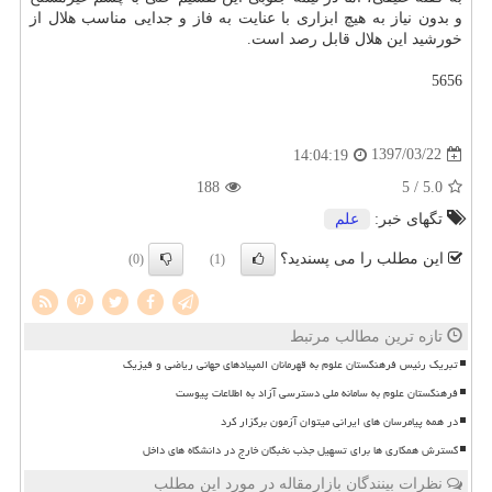
و بدون نیاز به هیچ ابزاری با عنایت به فاز و جدایی مناسب هلال از
خورشید این هلال قابل رصد است.
5656
1397/03/22
14:04:19
188
/ 5
5.0
تگهای خبر:
علم
این مطلب را می پسندید؟
(0)
(1)
تازه ترین مطالب مرتبط
تبریک رئیس فرهنگستان علوم به قهرمانان المپیادهای جهانی ریاضی و فیزیک
فرهنگستان علوم به سامانه ملی دسترسی آزاد به اطلاعات پیوست
در همه پیامرسان های ایرانی میتوان آزمون برگزار کرد
گسترش همکاری ها برای تسهیل جذب نخبگان خارج در دانشگاه های داخل
نظرات بینندگان بازارمقاله در مورد این مطلب