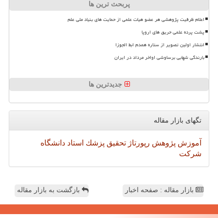
پربحث ترین ها
اعلام ظرفیت پژوهشی هر عضو هیات علمی از حمایت های بنیاد ملی علم
پشت پرده علمی حریق های اروپا
انتشار اولین تصویر از ستاره همدم ابط الجوزا
بارندگی شهابی برساوشی اواخر مرداد در ایران
جدیدترین ها
تگهای بازار مقاله
آموزش
پژوهش
رپورتاژ
تحقیق
پزشك
استاد
دانشگاه
شركت
بازار مقاله : صفحه اخبار
بازگشت به بازار مقاله