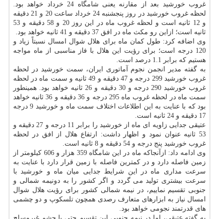
غروب خورشید بعد از مقارنه یعنی شامگاه 24 خرداد خواهد بود.
لحظه غروب خورشید در روز پنجشنبه 24 خرداد ساعت 20 و 21 دقیقه
و 12 ثانیه است و لحظه غروب ماه در این روز 20 و 58 دقیقه و 53
ثانیه است؛ ازاین رو مكث ماه در افق 37 دقیقه و 41 ثانیه خواهد بود.
وی اضافه كرد: طول كمان ماه برای هلال شوال امسال نسبتاً زیاد و
120 درجه است؛ برای رؤیت این هلال با فاز مناسبی از ماه مواجه
هستیم كه برابر 1.1 درصد است.
به گفته مدیر انجمن نجوم آماتوری ایران، سمت خورشید در لحظه
غروب خورشید 299 درجه و 47 دقیقه و 49 ثانیه و سمت ماه در لحظه
غروب خورشید 290 درجه و 30 دقیقه و 26 ثانیه خواهد بود. همینطور
سمت ماه در لحظه غروب ماه 295 درجه و 36 دقیقه و 36 ثانیه خواهد
بود كه با عنایت به این اطلاعات اختلاف سمت ماه و خورشید 9 درجه
17 دقیقه و 24 ثانیه است.
عتیقی جدایی زاویه ای ماه از خورشید را برابر 11 درجه و 27 دقیقه و
53 ثانیه عنوان نمود و اظهار داشت: ارتفاع هلال از افق در لحظه
غروب خورشید پنج درجه و 54 دقیقه و 8 ثانیه است.
وی ادامه داد: ازآنجاكه ماه در این شامگاه 359 هزار و 606 كیلومتر از
زمین فاصله دارد و در كمترین فاصله با زمین قرار دارد با عنایت به
سرعت مداری ماه در این شرایط جدایی میان ماه و خورشید با
سرعت بیشتری تولید می گردد و اگر كشور را به دونیمه شمالی و
جنوبی تقسیم نماییم، در نیمه شمالی كشور برای رؤیت هلال شوال
امسال نیاز به ابزارهای متعارف رصدی همچون تلسكوپ و دو چشمی
های قدرتمند نجومی خواهد بود.
به گفته عتیقی، اما در نیمه جنوبی این تقسیم حتی با چشم غیرمسلح