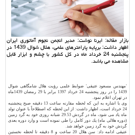
بازار مقاله: ایرنا نوشت: مدیر انجمن نجوم آماتوری ایران
اظهار داشت: برپایه پارامترهای علمی، هلال شوال 1439 در
پنجشنبه 24 خرداد ماه در كل كشور با چشم و ابزار قابل
مشاهده می باشد.
'مهندس مسعود عتیقی' ضوابط علمی رؤیت هلال شامگاهی شوال
1439 را در روز پنجشنبه 24 خرداد 1397 برابر با 29 رمضان 1439ماه
در تهران اعلام نمود.
وی با اشاره به این كه لحظه مقارنه ساعت 13 دقیقه صبح پنجشنبه
24 خرداد است، اظهار داشت: از این لحظه كه اصطلاحاً با عنوان تولد
ماه یاد می شود، ماه در گردش 29.53 شبانه روزی خود به گرد زمین
(دوره هلالی ماه) یك دور كامل را طی نموده است و وارد دوره بعدی
گردش خود به گرد زمین خواهد شد.
عتیقی ادامه داد: سن هلال 20 ساعت و 8 دقیقه تا لحظه نخستین