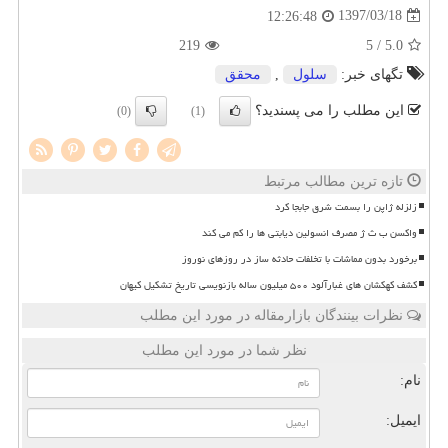
1397/03/18
12:26:48
219
/ 5
5.0
تگهای خبر:
سلول
,
محقق
این مطلب را می پسندید؟
(0)
(1)
تازه ترین مطالب مرتبط
زلزله ژاپن را بسمت شرق جابجا کرد
واکسن ب ث ژ مصرف انسولین دیابتی ها را کم می کند
برخورد بدون مماشات با تخلفات حادثه ساز در روزهای نوروز
کشف کهکشان های غبارآلود ۵۰۰ میلیون ساله بازنویسی تاریخ تشکیل کیهان
نظرات بینندگان بازارمقاله در مورد این مطلب
نظر شما در مورد این مطلب
نام:
ایمیل: