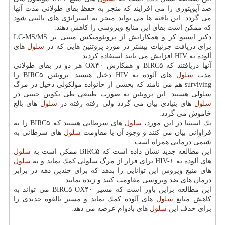
ضد آپوپتوزی را می افزایند كه منجر به حفظ بقای طولانی مدت آنها
می گردد. این یافته ها می تواند منجر به استراتژی های بالینی شود
كه ممكن است بقای این منابع ویروسی را كاهش دهند.
دكتر استیو كر و همكارانش از پروتئومیكس مبتنی بر LC-MS/MS
برای دریافت جزئیات بیشتر در مورد پروتئین هایی كه در
سلول
های
آلوده به HIV افزایش می یابند استفاده كردند.
آنها دریافتند كه BIRC۵ و همكارش OX۴۰ هر دو در بقای طولانی
مدت
سلول
های آلوده به HIV دخیل هستند. پروتئین BIRC۵ را
surviving هم می نامند كه بخشی از خانواده مولكولی دخیل در مرگ
سلولی هستند. این پروتئین به صورت طبیعی طی تكوین جنینی در
سلول
های بنیادی بیان می گردد ولی رفته رفته در
سلول
های بالغ
خاموش می گردد.
یك استثنا در این مورد،
سلول
های سرطانی هستند كه BIRC۵ را به
فراوانی بیان می كنند و وجود آن با مقاومت
سلول
های سرطانی به
شیمی درمانی همراه است.
این مطالعه جدید نشان داده است كه BIRC۵ ممكن است به
سلول
های آلوده به HIV-۱ برای فرار از مرگ سلولی كمك نماید و به
سلول
های منبع ویروس این توانایی را بدهد كه برای چندین دهه در برابر
درمان های ضد ویروسی مقاومت كنند و زنده بمانند.
این مطالعه براین باور است كه مسیر BIRC۵-OX۴۰ می تواند به
كاهش منابع
سلول
های آلوده كمك نماید و مسیر بالقوه جدیدی را
برای حذف این
سلول
های بادوام عرضه می دهد.