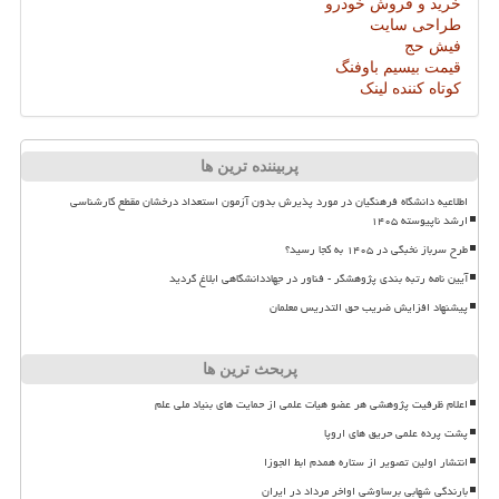
خرید و فروش خودرو
طراحی سایت
فیش حج
قیمت بیسیم باوفنگ
کوتاه کننده لینک
پربیننده ترین ها
اطلاعیه دانشگاه فرهنگیان در مورد پذیرش بدون آزمون استعداد درخشان مقطع کارشناسی
ارشد ناپیوسته ۱۴۰۵
طرح سرباز نخبگی در ۱۴۰۵ به کجا رسید؟
آیین نامه رتبه بندی پژوهشگر - فناور در جهاددانشگاهی ابلاغ گردید
پیشنهاد افزایش ضریب حق التدریس معلمان
پربحث ترین ها
اعلام ظرفیت پژوهشی هر عضو هیات علمی از حمایت های بنیاد ملی علم
پشت پرده علمی حریق های اروپا
انتشار اولین تصویر از ستاره همدم ابط الجوزا
بارندگی شهابی برساوشی اواخر مرداد در ایران