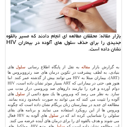
بازار مقاله: محققان مطالعه ای انجام دادند كه مسیر بالقوه
جدیدی را برای حذف سلول های آلوده در بیماران HIV
نشان داده است.
به گزارش بازار
مقاله
به نقل از پایگاه اطلاع رسانی
سلول
های
بنیادی، به لطف پیشرفت در تكوین درمان های ضد رتروویروس ها
(ART)، بیماران مبتلا به HIV می توانند بیش از گذشته عمر كنند. اما
هنوز هم، حتی در بیمارانی كه ART بسیار موثر نشان داده است، HIV
دوام آورده و فرد را نیازمند داروهای ضد ویروسی دراز مدت می
سازد. به نظر می رسد كه ویروس ها یك منبع دائمی از
سلول
های
آلوده را تثبیت می كنند كه می توانند به صورت نامحدود زنده بمانند.
مطالعه ای جدید در بیمارستان زنان بریگام نشان داده است كه چگونه
ویروس ها از این رویكرد استفاده می نمایند و برنامه های بقای
سلولی را شناسایی كرده اند كه در
سلول
های آلوده به HIV فعال
می شوند و هدف بالقوه ای را برای درمان های آینده عرضه می كنند.
این مطالعه نشان داده است كه
سلول
های منبع HIV، مولكول های