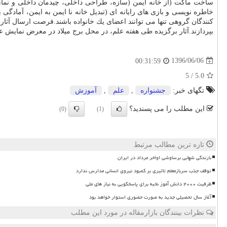
ساخت ماكت (از خانه ایمن (سازه، طراحی داخلی، چیدمان داخلی و نمای بیر
خاطره نویسی و بازی های رایانه ای (تبدیل خانه نا ایمن به ایمن، آمادگی 
بپردازند.آثار برگزیده طی هفته علم، در محل برج میلاد در معرض نمایش 
1396/06/06
00:31:59
/ 5
5.0
تگهای خبر:
جشنواره
,
علم
,
آموزش
این مطلب را می پسندید؟
(0)
(1)
تازه ترین مطالب مرتبط
بارندگی شهابی برساوشی اواخر مرداد در ایران
توقف جذب سربازمعلم تاثیری بر کمبود نیروی انسانی مدارس ندارد
ظرفیت ۴۰۰۰ دانش آموز نخبه برای پاسخگویی به نیاز های ملی
آغاز سال تحصیلی جدید به صورت حضوری استوار خواهد بود
نظرات بینندگان بازارمقاله در مورد این مطلب