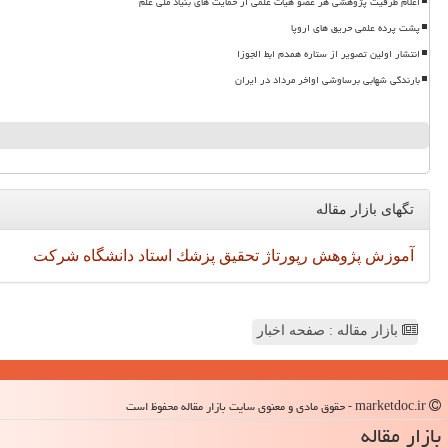
اعلام ظرفیت پژوهشی هر عضو هیات علمی از حمایت های بنیاد ملی علم
پشت پرده علمی حریق های اروپا
انتشار اولین تصویر از ستاره همدم ابط الجوزا
بارندگی شهابی برساوشی اواخر مرداد در ایران
تگهای بازار مقاله
آموزش
پژوهش
رپورتاژ
تحقیق
پزشك
استاد
دانشگاه
شركت
بازار مقاله : صفحه اخبار
marketdoc.ir - حقوق مادی و معنوی سایت بازار مقاله محفوظ است
بازار مقاله