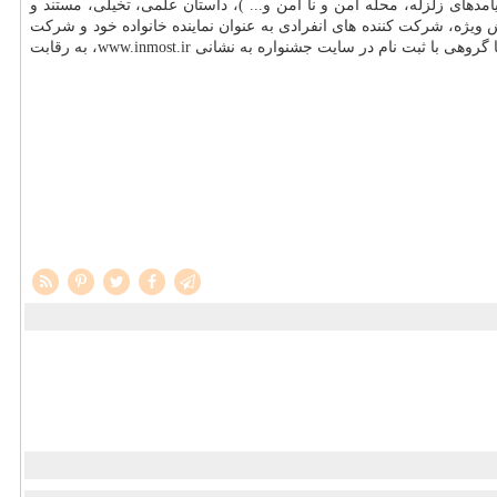
مدهای زلزله، محله امن و نا امن و... )، داستان علمی، تخیلی، مستند و
بخش ویژه، شركت كننده های انفرادی به عنوان نماینده خانواده خود و شركت
كنندگان گروهی تنها می توانند اعضای یك خانواده باشند.فرصت ارسال آثار به این جشنواره ۲۰ مهرماه است و علاقه مندان می توانند به صورت انفرادی یا گروهی با ثبت نام در سایت جشنواره به نشانی www.inmost.ir، به رقابت