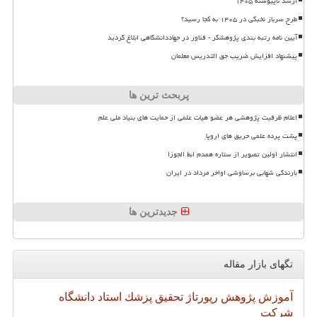
ارشد ناپیوسته ۱۴۰۵
طرح سرباز نخبگی در ۱۴۰۵ به کجا رسید؟
آیین نامه رتبه بندی پژوهشگر - فناور در جهاددانشگاهی ابلاغ گردید
پیشنهاد افزایش ضریب حق التدریس معلمان
پربحث ترین ها
اعلام ظرفیت پژوهشی هر عضو هیات علمی از حمایت های بنیاد ملی علم
پشت پرده علمی حریق های اروپا
انتشار اولین تصویر از ستاره همدم ابط الجوزا
بارندگی شهابی برساوشی اواخر مرداد در ایران
جدیدترین ها
تگهای بازار مقاله
آموزش
پژوهش
رپورتاژ
تحقیق
پزشك
استاد
دانشگاه
شركت