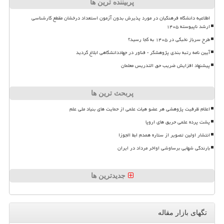
پربیننده ترین ها
اطلاعیه دانشگاه فرهنگیان در مورد پذیرش بدون آزمون استعداد درخشان مقطع کارشناسی
ارشد ناپیوسته ۱۴۰۵
طرح سرباز نخبگی در ۱۴۰۵ به کجا رسید؟
آیین نامه رتبه بندی پژوهشگر - فناور در جهاددانشگاهی ابلاغ گردید
پیشنهاد افزایش ضریب حق التدریس معلمان
پربحث ترین ها
اعلام ظرفیت پژوهشی هر عضو هیات علمی از حمایت های بنیاد ملی علم
پشت پرده علمی حریق های اروپا
انتشار اولین تصویر از ستاره همدم ابط الجوزا
بارندگی شهابی برساوشی اواخر مرداد در ایران
جدیدترین ها
تگهای بازار مقاله