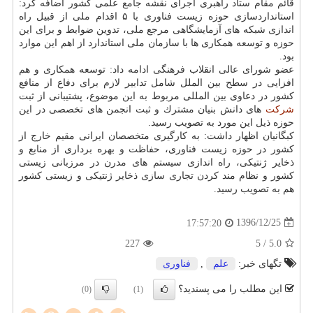
قائم مقام ستاد راهبری اجرای نقشه جامع علمی كشور اضافه كرد:
استانداردسازی حوزه زیست فناوری با ۵ اقدام ملی از قبیل راه
اندازی شبكه های آزمایشگاهی مرجع ملی، تدوین ضوابط و برای این
حوزه و توسعه همكاری ها با سازمان ملی استاندارد از اهم این موارد
بود.
عضو شورای عالی انقلاب فرهنگی ادامه داد: توسعه همكاری و هم
افزایی در سطح بین الملل شامل تدابیر لازم برای دفاع از منافع
كشور در دعاوی بین المللی مربوط به این موضوع، پشتیبانی از ثبت
شركت
های دانش بنیان مشترك و ثبت انجمن های تخصصی در این
حوزه ذیل این مورد به تصویب رسید.
كبگانیان اظهار داشت: به كارگیری متخصصان ایرانی مقیم خارج از
كشور در حوزه زیست فناوری، حفاظت و بهره برداری از منابع و
ذخایر ژنتیكی، راه اندازی سیستم های مدرن در مرزبانی زیستی
كشور و نظام مند كردن تجاری سازی ذخایر ژنتیكی و زیستی كشور
هم به تصویب رسید.
1396/12/25
17:57:20
227
/ 5
5.0
تگهای خبر:
علم
,
فناوری
این مطلب را می پسندید؟
(0)
(1)