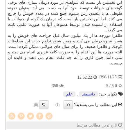
این نخستین بار نیست كه شواهدی در مورد درمان بیماری های برخی
گونه های حیوانات توسط خود آنها به دست می آید. بعنوان نمونه
طوطی ها با بلعیدن رس سموم جمع شده در معده خویش را خارج
می كنند. اما این نخستین بار است كه درمان یك گونه از حیوانات با
استفاده از لیسیده شدن توسط همنوعان آنها به صورت علمی ثابت
می گردد.
ظاهرا مورچه ها از یك میلیون سال قبل جراحت های خویش را به
همین شیوه درمان می كنند و همین شیوه تداوم حیات این مخلوقات
كوچك و ظاهرا ضعیف را برای سال های طولانی ممكن كرده است.
البته مورچه ها این اقدام را به صورت كاملا غریزی انجام می دهند و
نمی دانند چنین كاری را به چه علت انجام می دهند و فایده آن
چیست.
1396/11/25
12:52:22
358
/ 5
5.0
تگهای خبر:
دانشمند
,
علم
این مطلب را می پسندید؟
(0)
(1)
تازه ترین مطالب مرتبط