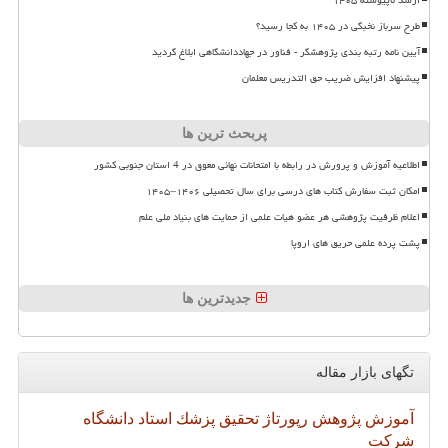
طرح سرباز نخبگی در ۱۴۰۵ به کجا رسید؟
آیین نامه رتبه بندی پژوهشگر - فناور در جهاددانشگاهی ابلاغ گردید
پیشنهاد افزایش ضریب حق التدریس معلمان
پربحث ترین ها
اطلاعیه آموزش و پرورش در رابطه با امتحانات نهائی معوق در 4 استان جنوبی کشور
امکان ثبت سفارش کتاب های درسی برای سال تحصیلی ۱۴۰۶–۱۴۰۵
اعلام ظرفیت پژوهشی هر عضو هیات علمی از حمایت های بنیاد ملی علم
پشت پرده علمی حریق های اروپا
جدیدترین ها
تگهای بازار مقاله
آموزش
پژوهش
رپورتاژ
تحقیق
پزشك
استاد
دانشگاه
شركت