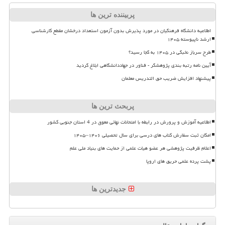
پربیننده ترین ها
اطلاعیه دانشگاه فرهنگیان در مورد پذیرش بدون آزمون استعداد درخشان مقطع کارشناسی
ارشد ناپیوسته ۱۴۰۵
طرح سرباز نخبگی در ۱۴۰۵ به کجا رسید؟
آیین نامه رتبه بندی پژوهشگر - فناور در جهاددانشگاهی ابلاغ گردید
پیشنهاد افزایش ضریب حق التدریس معلمان
پربحث ترین ها
اطلاعیه آموزش و پرورش در رابطه با امتحانات نهائی معوق در 4 استان جنوبی کشور
امکان ثبت سفارش کتاب های درسی برای سال تحصیلی ۱۴۰۶–۱۴۰۵
اعلام ظرفیت پژوهشی هر عضو هیات علمی از حمایت های بنیاد ملی علم
پشت پرده علمی حریق های اروپا
جدیدترین ها