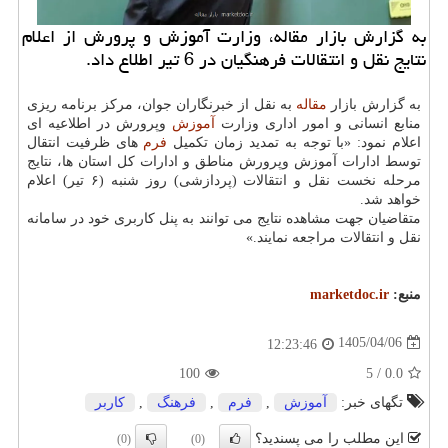
به گزارش بازار مقاله، وزارت آموزش و پرورش از اعلام
نتایج نقل و انتقالات فرهنگیان در 6 تیر اطلاع داد.
به گزارش بازار
مقاله
به نقل از خبرنگاران جوان، مرکز برنامه ریزی
منابع انسانی و امور اداری وزارت
آموزش
وپرورش در اطلاعیه ای
اعلام نمود: «با توجه به تمدید زمان تکمیل
فرم
های ظرفیت انتقال
توسط ادارات آموزش وپرورش مناطق و ادارات کل استان ها، نتایج
مرحله نخست نقل و انتقالات (پردازشی) روز شنبه (۶ تیر) اعلام
خواهد شد.
متقاضیان جهت مشاهده نتایج می توانند به پنل کاربری خود در سامانه
نقل و انتقالات مراجعه نمایند.»
منبع:
marketdoc.ir
1405/04/06
12:23:46
100
/ 5
0.0
تگهای خبر:
آموزش
,
فرم
,
فرهنگ
,
كاربر
این مطلب را می پسندید؟
(0)
(0)