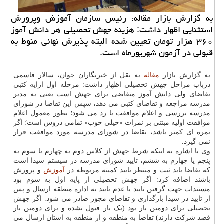
به گزارش بازار مقاله، رئیس سازمان آموزش وپرورش
استثنایی اظهار داشت: هزینه جهش تحصیلی هر دانش آموز
۳۶۰ هزار تومان تعیین شده البته پذیرش نهائی منوط به
قبولی در آزمون شهریورماه است.
به گزارش بازار
مقاله
به نقل از خبرنگاران جوان، سالار قاسمی
درباب مراحل جهش تحصیلی اظهار داشت: مرحله اول ارایه کتبی
تقاضای ولی دانش آموز متقاضی برای جهش است یعنی به مدیر
مدرسه مراجعه و تقاضای کتبی می دهد، سپس این تقاضا در شورای
مدرسه بررسی و اعلام موافقت یا رد می شود؛ بطور معمول اعلام
موافقت اولیه مبتنی بر نمرات «خیلی خوب» تمامی دروس است؛ اگر
نمره ای کمتر باشد، تقاضا در شورای مدرسه مورد موافقت قرار
نمی گیرد.
وی با اشاره به اینکه شرط جهش از کلاس دوم به چهارم یا سوم به
پنجم یا چهارم به ششم، تایید شورای مدرسه در سیستم سیدا است
که تقاضا باید ثبت و منتظر تایید کمیته مربوطه در
آموزش
و پرورش
باشند اضافه کرد: اگر جهش تحصیلی از پایه اول به سوم بود
مستندات جهت گرفتن تایید یا عدم تایید به اداره منطقه ارسال و پس
از تایید در سیدا بارگذاری و تقاضای مجوز صادر می شود. اگر جهش
تحصیلی برای دومین بار بود (یک بار قبول نشده و برای دومین بار
قصد شرکت دارند) تقاضا به منطقه و از منطقه به استان ارسال می