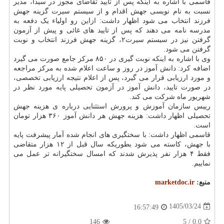
قاسمی با اشاره به اینکه پس از تایید تقاضای مجوز در سیدا، مدیر
نسبت به نام نویسی جهش اقدام و از سیستم سیرت گزینه جهش
فرزند انتخاب می شود اظهار داشت: ازاین رو اولیاء یک دفعه به
مدرسه نامه می دهند که پس از تایید های غائی و پیش از آزمون
گرفتن نیز در سیستم سیرت۲، گزینه جهش فرزند انتخاب و نوبت
گرفتن می شود.
وی با اشاره به اینکه نوبت گیری در ۸۵۰ مرکز جامع صورت می گیرد
اضافه کرد: دانش آموز در روز و ساعت اعلام شده به مرکز مراجعه
و مورد ارزیابی قرار می گیرد، پس از اعلام نتیجه ارزیابی تخصصی،
در صورت تایید، دانش آموز در آزمون تحصیلی پایه مورد نظر در
شهریور ماه شرکت می کند.
رییس سازمان آموزش و پرورش استثنایی درباره ی هزینه جهش
تحصیلی اظهار داشت: هزینه جهش هر دانش آموز ۳۶۰ هزار تومان
است.
قاسمی اظهار داشت: با سختگیری های انجام شده آمار پیشرفت پایه
با جهش، کاسته می شود بطوریکه سال قبل از ۱۲ هزار متقاضی
فقط ۴ هزار نفر پذیرش شدند که امسال سختگیرانه تر عمل می
نماییم.
منبع:
marketdoc.ir
1405/03/24
16:57:49
146
/ 5
0.0