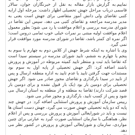
نماییم.به گزارش بازار مقاله به نقل از خبرنگاران جوان، سالار
قاسمی درباب مراحل جهش تحصیلی اظهار داشت: مرحله اول ارایه
کتبی تقاضای ولی دانش آموز متقاضی برای جهش است یعنی به
مدیر مدرسه مراجعه و تقاضای کتبی می دهد، سپس این تقاضا در
شورای مدرسه بررسی و اعلام موافقت یا رد می شود؛ بطور معمول
اعلام موافقت اولیه مبتنی بر نمرات خیلی خوب تمامی دروس است؛
اگر نمره ای کمتر باشد، تقاضا در شورای مدرسه مورد موافقت قرار
نمی گیرد.
وی با اشاره به اینکه شرط جهش از کلاس دوم به چهارم یا سوم به
پنجم یا چهارم به ششم، تایید شورای مدرسه در سیستم سیدا است
که تقاضا باید ثبت و منتظر تایید کمیته مربوطه در آموزش و پرورش
باشند اضافه کرد: اگر جهش تحصیلی از پایه اول به سوم بود
مستندات جهت گرفتن تایید یا عدم تایید به اداره منطقه ارسال و پس
از تایید در سیدا بارگذاری و تقاضای مجوز صادر می شود. اگر جهش
تحصیلی برای دومین بار بود (یک بار قبول نشده و برای دومین بار
قصد شرکت دارند) تقاضا به منطقه و از منطقه به استان ارسال می
شود و پس از کسب تایید، بارگذاری و مجوز صادر می شود.
رییس سازمان آموزش و پرورش استثنایی اضافه کرد: در جهش چند
پایه که دو پایه تحصیلی جهش صورت می گیرد، جهش دست استان ها
نیست و باید در شورایعالی آموزش و پرورش بررسی و پس از اعلام
نظر، هماهنگی با سازمان استثنایی صورت گیرد به عبارتی برای چنین
مواردی، سازمان و شورایعالی آموزش و پرورش در کشور نظر می
دهد.