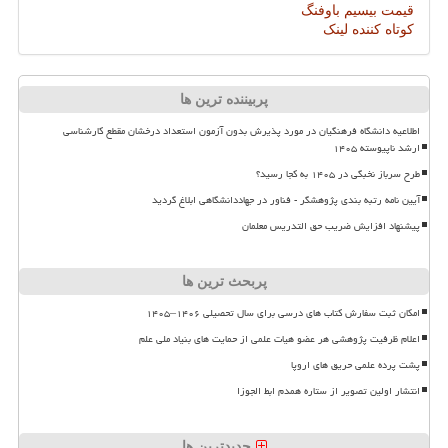
قیمت بیسیم باوفنگ
کوتاه کننده لینک
پربیننده ترین ها
اطلاعیه دانشگاه فرهنگیان در مورد پذیرش بدون آزمون استعداد درخشان مقطع کارشناسی
ارشد ناپیوسته ۱۴۰۵
طرح سرباز نخبگی در ۱۴۰۵ به کجا رسید؟
آیین نامه رتبه بندی پژوهشگر - فناور در جهاددانشگاهی ابلاغ گردید
پیشنهاد افزایش ضریب حق التدریس معلمان
پربحث ترین ها
امکان ثبت سفارش کتاب های درسی برای سال تحصیلی ۱۴۰۶–۱۴۰۵
اعلام ظرفیت پژوهشی هر عضو هیات علمی از حمایت های بنیاد ملی علم
پشت پرده علمی حریق های اروپا
انتشار اولین تصویر از ستاره همدم ابط الجوزا
جدیدترین ها