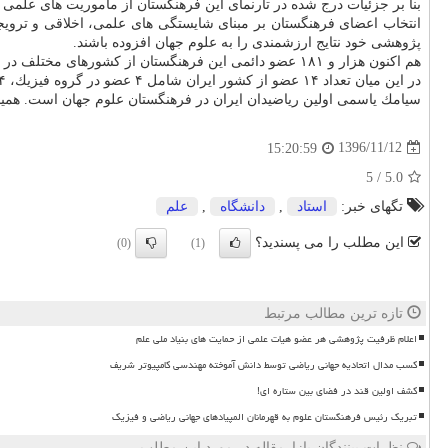
بنا بر جزئیات درج شده در تارنمای این فرهنگستان از ماموریت های علمی
انتخاب اعضای فرهنگستان بر مبنای شایستگی های علمی، اخلاقی و ترویجی 
پژوهشی خود نتایج ارزشمندی را به علوم جهان افزوده باشند.
هم اكنون هزار و ۱۸۱ عضو دائمی این فرهنگستان از كشورهای مختلف در ۱۰ گروه مشغول به فعالیت های علمی و ترویجی هستند.
در این میان تعداد ۱۴ عضو از كشور ایران شامل ۴ عضو در گروه فیزیك، ۴ عضو در گروه شیمی، ۴ عضو در گروه پزشكی، یك عضو در گروه مهندسی و یك عضو در گروه كشاورزی در لیست اعضای این فرهنگستان قرار دارند.
سیامك یاسمی اولین ریاضیدان ایران در فرهنگستان علوم جهان است. هم
1396/11/12
15:20:59
/ 5
5.0
تگهای خبر:
استاد
,
دانشگاه
,
علم
این مطلب را می پسندید؟
(0)
(1)
تازه ترین مطالب مرتبط
اعلام ظرفیت پژوهشی هر عضو هیات علمی از حمایت های بنیاد ملی علم
کسب مدال اتحادیه جهانی ریاضی توسط دانش آموخته مهندسی کامپیوتر شریف
کشف اولین قند در فضای بین ستاره ای!
تبریک رئیس فرهنگستان علوم به قهرمانان المپیادهای جهانی ریاضی و فیزیک
نظرات بینندگان بازارمقاله در مورد این مطلب