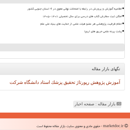
اطلاعیه آموزش و پرورش در رابطه با امتحانات نهائی معوق در 4 استان جنوبی کشور
امکان ثبت سفارش کتاب های درسی برای سال تحصیلی ۱۴۰۶–۱۴۰۵
اعلام ظرفیت پژوهشی هر عضو هیات علمی از حمایت های بنیاد ملی علم
پشت پرده علمی حریق های اروپا
تگهای بازار مقاله
آموزش
پژوهش
رپورتاژ
تحقیق
پزشك
استاد
دانشگاه
شركت
بازار مقاله : صفحه اخبار
marketdoc.ir - حقوق مادی و معنوی سایت بازار مقاله محفوظ است