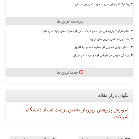
پیشنهاد افزایش ضریب حق التدریس معلمان
پربحث ترین ها
اعلام ظرفیت پژوهشی هر عضو هیات علمی از حمایت های بنیاد ملی علم
پشت پرده علمی حریق های اروپا
انتشار اولین تصویر از ستاره همدم ابط الجوزا
بارندگی شهابی برساوشی اواخر مرداد در ایران
جدیدترین ها
تگهای بازار مقاله
آموزش
پژوهش
رپورتاژ
تحقیق
پزشك
استاد
دانشگاه
شركت