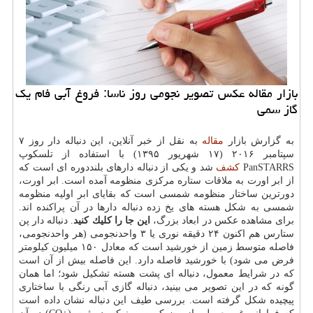
بازار مقاله عكس تصویر نجومی روز ناسا: فروغ آبی فام یك
گاز سمی
به گزارش بازار
مقاله
به نقل از خبر آنلاین، این دنباله دار روز ۷
سپتامبر ۲۰۱۶ (۱۷ شهریور ۱۳۹۵) با استفاده از تلسكوپ
PanSTARRS
كشف
شد و یكی از دنباله دارهای بلنددوره ای است كه
از ابر اورت به ملاقات ستاره مركزی منظومه آمده است. ابر اورت،
دورترین ساختار منظومه شمسی است كه بقایای ابر اولیه منظومه
شمسی به شكل هسته های یخ زده دنباله دارها در آن پراكنده اند.
برای مشاهده عكس در ابعاد بزرگ،
این جا را كلیك كنید
. دنباله دار پن
ستارس هم اكنون ۲۴ دقیقه نوری یا ۳ واحدنجومی (هر واحدنجومی،
فاصله متوسط زمین از خورشید است كه معادل ۱۵۰ میلیون كیلومتر
فرض می شود) با خورشید فاصله دارد. این فاصله بیش از آن است
كه در شرایط معمول، دنباله ای پشت هسته تشكیل شود؛ اما همان
گونه كه در این تصویر می بینید، دنباله گازی آبی رنگی با ساختاری
پیچیده شكل گرفته است. بررسی طیف این دنباله نشان داده است