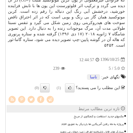
كه فراوانی غیرمعمولی از یون كربن مونوكسید مثبت (+CO) در آن
دیده می گردد و تركیب اثر فلوئورسنت این یون ها با تابش فزاینده
خورشید، درخشش آبی رنگ این دنباله را رقم زده است. كربن
مونوكسید همان گاز بی رنگ و بویی است كه در اثر احتراق ناقص
سوخت های هیدروكربنی روی زمین شكل می گیرد و تنفس نسبتا
طولانی مدت آن، مرگ موجودات زنده را به دنبال دارد. این تصویر
شامگاه ۷ ژانویه ۲۰۱۸ (۱۷ دی ۱۳۹۶) گرفته شده و ستاره پرنوری
كه هاله آن در گوشه پایین-چپ تصویر دیده می شود، ستاره گاما-ثور
است. ۵۴۵۴
1396/10/25
12:44:57
239
/ 5
5.0
تگهای خبر:
ناسا
این مطلب را می پسندید؟
(0)
(1)
تازه ترین مطالب مرتبط
عکسهای جدید استقامت و کنجکاوی از مریخ
پروژه به ماه رفتن آمریکایی ها باردیگر به تعویق افتاد
سیارک های قاتل ناشناخته اطراف زمین جولان می دهند