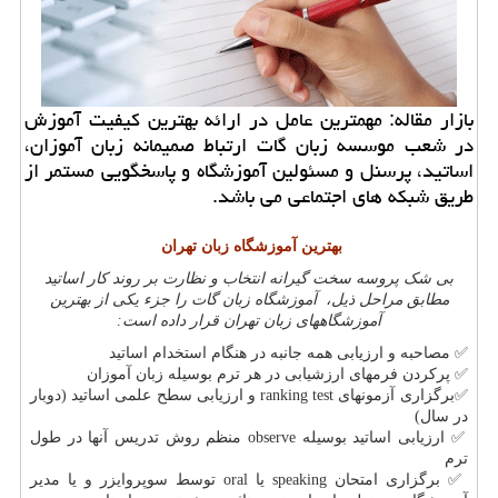
بازار مقاله: مهمترین عامل در ارائه بهترین كیفیت آموزش
در شعب موسسه زبان گات ارتباط صمیمانه زبان آموزان،
اساتید، پرسنل و مسئولین آموزشگاه و پاسخگویی مستمر از
طریق شبكه های اجتماعی می باشد.
بهترین آموزشگاه زبان تهران
بی شک پروسه سخت گیرانه انتخاب و نظارت بر روند کار اساتید
مطابق مراحل ذیل، آموزشگاه زبان گات را جزء یکی از بهترین
آموزشگاههای زبان تهران قرار داده است:
✅
مصاحبه و ارزیابی همه جانبه در هنگام استخدام اساتید
✅
پرکردن فرمهای ارزشیابی در هر ترم بوسیله زبان آموزان
✅
برگزاری آزمونهای
ranking test
و ارزیابی سطح علمی اساتید (دوبار
در سال)
✅
ارزیابی اساتید بوسیله
observe
منظم روش تدریس آنها در طول
ترم
✅
برگزاری امتحان
speaking
یا
oral
توسط سوپروایزر و یا مدیر