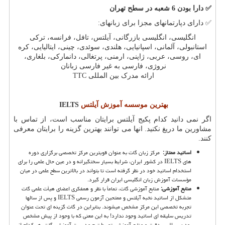
✅
دارا بودن 6 شعبه در سطح تهران
✅
دارای دپارتمانهای مجزا برای زبانهای:
انگلیسی، انگلیسی بازرگانی، آیلتس، تافل، فرانسه، ترکی
استانبولی، آلمانی، اسپانیایی، هلندی، سوئدی، چینی، ایتالیایی، کره
ای، روسی، عربی، ژاپنی، ارمنی، پرتغالی، دانمارکی، بلغاری،
نروژی، فارسی به غیر فارسی زبانان
ارائه مدرک بین المللی
TTC
بهترین موسسه آموزش آیلتس
IELTS
اگر نمی دانید کدام پکیج آیلتس برایتان مناسب است، از تماس با
مشاورین ما دریغ نکنید. انها می توانند بهترین گزینه را برایتان معرفی
کنند
.
اساتید ممتاز
:
مرکز زبان گات به عنوان قویترین مرکز تخصصی برگزاری دوره
های
IELTS
در کشور ایران، شرایط بسیار سختگیرانه و در عین حال علمی را برای
استخدام اساتید خود در نظر گرفته است تا بتواند در بالاترین سطح علمی در میان
مؤسسات آموزش زبان انگلیسی ایران قرار گیرد.
منابع آموزشی:
منابع آموزشی گات، تماماً با نظر و همفکری اعضای هیأت علمی گات
متشکل از اساتید نخبه آیلتس و ممتحین آزمون رسمی
IELTS
و پس از سالها
تجربه تخصصی این مرکز مشخص می­شوند. بنابراین در گات گزینه ای تحت عنوان
تدریس سلیقه ای اساتید وجود ندارد! به این معنی که با وجود از پیش مشخص
بودن سیلابس دقیق و منابع آموزشی توسط تیم مدیریت آموزشی گات، هر کدام از