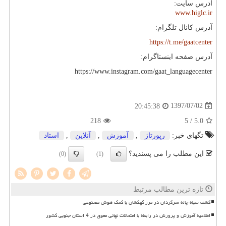
آدرس سایت:
www.higlc.ir
آدرس کانال تلگرام:
https://t.me/gaatcenter
آدرس صفحه اینستاگرام:
https://www.instagram.com/gaat_languagecenter
1397/07/02
20:45:38
218
/ 5
5.0
تگهای خبر:
رپورتاژ
,
آموزش
,
آنلاین
,
استاد
این مطلب را می پسندید؟
(0)
(1)
تازه ترین مطالب مرتبط
کشف سیاه چاله سرگردان در مرز کهکشان با کمک هوش مصنوعی
اطلاعیه آموزش و پرورش در رابطه با امتحانات نهائی معوق در 4 استان جنوبی کشور