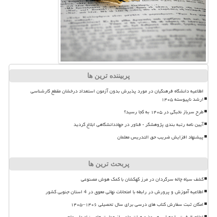
پربیننده ترین ها
اطلاعیه دانشگاه فرهنگیان در مورد پذیرش بدون آزمون استعداد درخشان مقطع کارشناسی
ارشد ناپیوسته ۱۴۰۵
طرح سرباز نخبگی در ۱۴۰۵ به کجا رسید؟
آیین نامه رتبه بندی پژوهشگر - فناور در جهاددانشگاهی ابلاغ گردید
پیشنهاد افزایش ضریب حق التدریس معلمان
پربحث ترین ها
کشف سیاه چاله سرگردان در مرز کهکشان با کمک هوش مصنوعی
اطلاعیه آموزش و پرورش در رابطه با امتحانات نهائی معوق در 4 استان جنوبی کشور
امکان ثبت سفارش کتاب های درسی برای سال تحصیلی ۱۴۰۶–۱۴۰۵
اعلام ظرفیت پژوهشی هر عضو هیات علمی از حمایت های بنیاد ملی علم