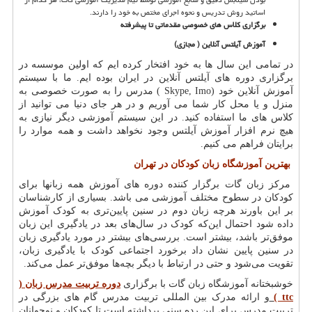
اساتید روش تدریس و نحوه اجرای مختص به خود را دارند.
برگزاری کلاس های خصوصی مقدماتی تا پیشرفته
آموزش آیلتس آنلاین ( مجازی
(
در تمامی این سال ها به خود افتخار کرده ایم که اولین موسسه در
برگزاری دوره های آیلتس آنلاین در ایران بوده ایم. ما با سیستم
آموزش آنلاین خود
( Skype, Imo)
مدرس را به صورت خصوصی به
منزل و یا محل کار شما می آوریم و در هر جای دنیا می توانید از
کلاس های ما استفاده کنید. در این سیستم آموزشی دیگر نیازی به
هیچ نرم افزار آموزش آیلتس وجود نخواهد داشت و همه موارد را
برایتان فراهم می کنیم
.
بهترین آموزشگاه زبان کودکان در تهران
مرکز زبان گات برگزار کننده دوره های آموزش همه زبانها برای
کودکان در سطوح مختلف آموزشی می باشد. بسیاری از کار‌شناسان
بر این باورند هرچه زبان دوم در سنین پایین‌تری به کودک آموزش
داده شود احتمال این‌که کودک در سال‌های بعد در یادگیری این زبان
موفق‌تر باشد، بیشتر است. بررسی‌های بیشتر در مورد یادگیری زبان
در سنین پایین نشان داد برخورد اجتماعی‌ کودک با یادگیری زبان،
تقویت می‌شود و حتی در ارتباط با دیگر بچه‌ها موفق‌تر عمل می‌کند.
خوشبختانه آموزشگاه زبان گات با برگزاری
دوره تربیت مدرس زبان (
ttc
)
و ارائه مدرک بین المللی تربیت مدرس گام های بزرگی در
تربیت مدرس برای این رده سنی برداشته است تا کودکان و نوجوانان