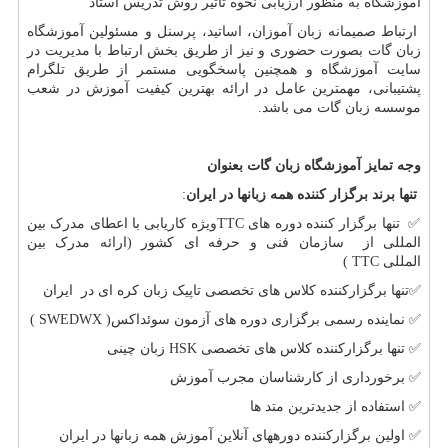
آموزشگاه به منظور ارزیابی نحوه تاثیر روش تدریس استاد
ارتباط صمیمانه زبان آموزان، اساتید، پرسنل و مسئولین آموزشگاه
زبان گات بصورت حضوری و نیز از طریق بخش ارتباط با مدیریت در
سایت آموزشگاه و همچنین پاسخگویی مستمر از طریق تلگرام
پشتیبانی، مهمترین عامل در ارائه بهترین کیفیت آموزش در شعب
موسسه زبان گات می باشد.
وجه تمایز آموزشگاه زبان گات بعنوان
تنها برند برگزار کننده همه زبانها در ایران
:
✅
تنها برگزار کننده دوره های
TTC
ویژه کاریابی با اعطای مدرک بین
المللی از سازمان فنی و حرفه ای کشور (ارائه مدرک بین
المللی
TTC
)
✅
تنها برگزارکننده کلاس های تخصصی تاپیک زبان کره ای در ایران
✅
نماینده رسمی برگزاری دوره های آزمون سوئداکس(
SWEDWX
)
✅
تنها برگزارکننده کلاس های تخصصی
HSK
زبان چینی
✅
برخورداری از کارشناسان مجرب آموزش
✅
استفاده از جدیدترین متد ها
✅
اولین برگزارکننده دوره­های آنلاین آموزش همه زبانها در ایران