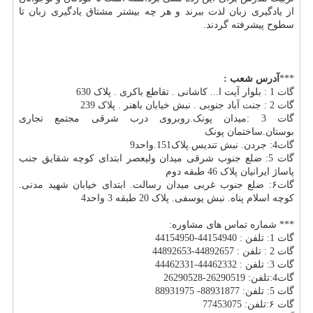
از یادگیری زبان لذت ببرند و هر چه بیشتر مشتاق یادگیری زبان تا
سطوح پیشرفته گردند.
***
آدرس شعب
:
گات 1 : بلوار آیت ا... کاشانی . تقاطع باکری . پلاک 630
گات 2 : جنت آباد جنوبی . نبش خیابان باهنر . پلاک 239
گات 3 :میدان پونک.روبروی درب شرقی مجتمع تجاری
بوستان.ساختمان پونک
گات4: جردن. نبش تندیس.پلاک151.واحد9
گات 5: ضلع جنوب شرقی میدان ولیعصر ابتدای کوچه شقایق جنب
پاساژ ایرانیان پلاک 46 طبقه دوم
گات۶: ضلع جنوب غربی میدان رسالت. ابتدای خیابان شهید مدنی.
کوچه اسلام پناه. نبش یوسفی. پلاک 20 طبقه 3 واحد4
*** شماره تماس های مشاوره:
گات 1: تلفن : 44154940-44154950
گات 2 : تلفن : 44892657-44892653
گات 3: تلفن : 44462332-44462331
گات4:تلفن: 26290519-26290528
گات 5: تلفن: 88931877- 88931975
گات ۶:تلفن: 77453075