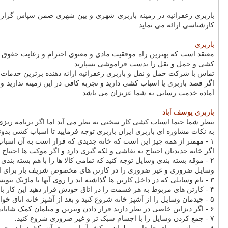
باربری زعفرانیه در زمینه باربری شهری و بین شهری ضمن سپاس گزاری 
کارشناسی ارائه می نماید.
باربری
معتقد است که بهترین راه موفقیت مادی و معنوی احترام و رعایت حقوق 
کشی و حمل و نقل را بدست فراموشی بسپارید.
تماس با شرکت حمل و نقل و باربری زعفرانیه ارائه دهنده برترین خدمات
اگر قصد باربری یا اسباب کشی دارید و تجربه کافی در این زمینه ندارید و 
آماده خدمت رسانی به شما عزیزان می باشد.
باربری یوسف آباد
بنظر شما حتما اسباب کشی کار سختی به نظر می آید اما اگر برنامه ریز
به نکات مشاوره ای باربری ایران باربری توجه فرمایید تا اسباب کشی بدون
۱ - مهمتر از همه چیز این است که خانه جدیدی که قرار است به آن اسباب کشی کنید را تمیز کنید.
اگر خانه جدیدتان احتیاج به نقاشی و لکه گیری دارد و اگر موکت ها احتیاج به
۲ - موقه بسته بندی وسایل توجه کنید که تمامی کالا ها را با هم بسته بندی نکنید.
وسایل ضروری و غیر ضروری را در کارتن های مخصوص شریف بار برای اطمی
۳ - نام وسایلی که در داخل کارتن ها گذاشته اید را روی آنها با ماژیک بنویسید تا برای بازکردن آنها و چیدمان آنها برنامه ریزی داشته باشید.
۴ - کارتن های مربوط به هر قسمت را در اتاق خودش قرار دهید این کار باعث می شود سرعت کارتان افزایش یابد.
۵ - چیدمان وسایل را از آشپز خانه شروع کنید و بعد از آشپز خانه اتاق خواب ها و بعد از آن اتاق بچه را چیدمان کنید.
۶ - اگر دیزاین خاصی در نظر دارید قرار دادن ویترین و مبلمان کمک شایانی به سرعت جابجایی می کنند.
۷ - جمع کردن وسایل را با اجسام سبک تر و غیر ضروری شروع کنید.