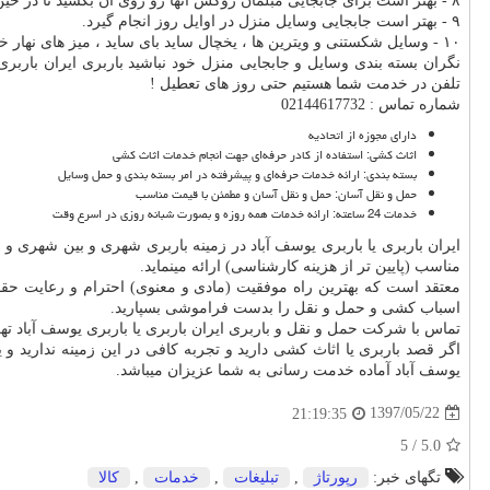
۸ - بهتر است برای جابجایی مبلمان روکش آنها رو روی آن بکشید تا در حین جابجایی و چیدمان در ماشین ضربه نبینند.
۹ - بهتر است جابجایی وسایل منزل در اوایل روز انجام گیرد.
۱۰ - وسایل شکستنی و ویترین ها ، یخچال ساید بای ساید ، میز های نهار خوری را بهتر است آنها را با فوم های مخصوص اسباب کشی بسته بندی نمایید. این فوم ها را میتوانید از شرکت باربری ایران باربری تهیه نمایید.
نگران بسته بندی وسایل و جابجایی منزل خود نباشید باربری ایران بار
تلفن در خدمت شما هستیم حتی روز های تعطیل !
شماره تماس : 02144617732
دارای مجوزه از اتحادیه
اثاث کشی: استفاده از کادر حرفه‌ای جهت انجام خدمات اثاث کشی
بسته بندی: ارائه‌ خدمات حرفه‌ای و پیشرفته در امر بسته ‌بندی و حمل وسایل
حمل و نقل آسان: حمل و نقل آسان و مطمئن با قیمت مناسب
خدمات 24 ساعته: ارائه‌ خدمات همه روزه و بصورت شبانه‌ روزی در اسرع وقت
ایران باربری یا باربری یوسف آباد در زمینه باربری شهری و بین شهری 
مناسب (پایین تر از هزینه کارشناسی) ارائه مینماید.
معتقد است که بهترین راه موفقیت (مادی و معنوی) احترام و رعایت حق
اسباب کشی و حمل و نقل را بدست فراموشی بسپارید.
تماس با شرکت حمل و نقل و باربری ایران باربری یا باربری یوسف آباد ت
اگر قصد باربری یا اثاث کشی دارید و تجربه کافی در این زمینه ندارید و یا
یوسف آباد آماده خدمت رسانی به شما عزیزان میباشد.
1397/05/22
21:19:35
/ 5
5.0
تگهای خبر:
رپورتاژ
,
تبلیغات
,
خدمات
,
كالا