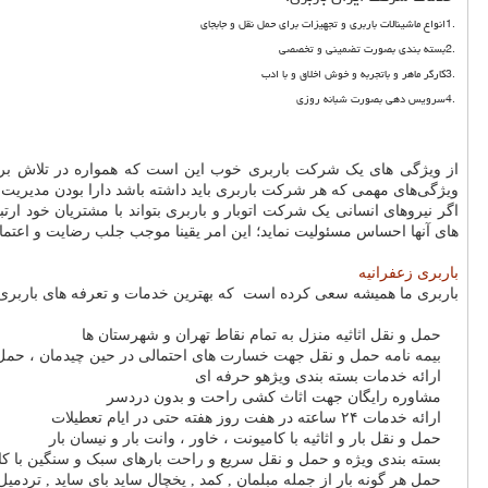
1.
انواع ماشینالات باربری و تجهیزات برای حمل نقل و جابجای
2.
بسته بندی بصورت تضمینی و تخصصی
3.
کارگر ماهر و باتجربه و خوش اخلاق و با ادب
4.
سرویس دهی بصورت شبانه روزی
از ویژگی های یک شرکت باربری خوب این است که همواره در تلاش برای
ویژگی‌های مهمی که هر شرکت باربری باید داشته باشد دارا بودن مدیریت
اگر نیروهای انسانی یک شرکت اتوبار و باربری بتواند با مشتریان خود ا
های آنها احساس مسئولیت نماید؛ این امر یقینا موجب جلب رضایت و اعتما
باربری زعفرانیه
باربری ما همیشه سعی کرده است که بهترین خدمات و تعرفه های باربری را
حمل و نقل اثاثیه منزل به تمام نقاط تهران و شهرستان ها
بیمه نامه حمل و نقل جهت خسارت های احتمالی در حین چیدمان ، حمل و
ارائه خدمات بسته بندی ویژهو حرفه ای
مشاوره رایگان جهت اثاث کشی راحت و بدون دردسر
ارائه خدمات ۲۴ ساعته در هفت روز هفته حتی در ایام تعطیلات
حمل و نقل بار و اثاثیه با کامیونت ، خاور ، وانت بار و نیسان بار
بسته بندی ویژه و حمل و نقل سریع و راحت بارهای سبک و سنگین با کا
حمل هر گونه بار از جمله مبلمان , کمد , یخچال ساید بای ساید , تردمی