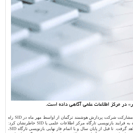
ر» در مركز اطلاعات علمی آگاهی داده است.
به گزارش بازار مقاله به نقل از مركز اطلاعات علمی جهاددانشگاهی، فاطمه عظیم زاده با اعلام این خبر افزود: این سرویس تحت عنوان ترجمیار و با مشاركت شركت پردازش هوشمند ترگمان از اواسط مهر ماه در SID راه
اندازی می شود. از طریق این سرویس كاربران قادر خواهند بود تا مقالات انگلیسی در فرمت PDF را به زبان فارسی ترجمه كنند. عظیم زاده با اشاره به فرایند بازنویسی تارگاه مركز اطلاعات علمی یا SID خاطرنشان كرد:
سرویس ترجمیار یكی از خدمات جدیدی است كه در جریان فرایند بازنویسی تارگاه SID و در راستای خدمات تازه این تارگاه در اختیار كاربران قرار خواهد گرفت. تا قبل از پایان سال و با اتمام فاز نهایی بازنویسی تارگاه SID،