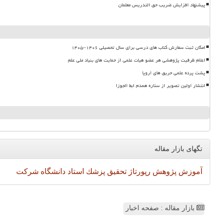
پیشنهاد افزایش ضریب حق التدریس معلمان
امکان ثبت سفارش کتاب های درسی برای سال تحصیلی ۱۴۰۶–۱۴۰۵
اعلام ظرفیت پژوهشی هر عضو هیات علمی از حمایت های بنیاد ملی علم
پشت پرده علمی حریق های اروپا
انتشار اولین تصویر از ستاره همدم ابط الجوزا
تگهای بازار مقاله
آموزش
پژوهش
رپورتاژ
تحقیق
پزشك
استاد
دانشگاه
شركت
بازار مقاله : صفحه اخبار