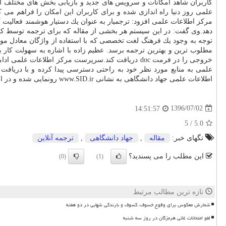
كاربران شاهد امكانات و سرویس های جدید و بازیابی بخش های مختلف این 
علمی روز دنیا راه اندازی شده و برای كاربران این امكان را فراهم می 
مركز اطلاعات علمی افزود: ترجمیار به عنوان یك دستیار هوشمند فعالی
دهد.وی گفت: در این سیستم هر بخشی از مقاله كه برای ترجمه توسط كار
توجه به وجود یك فرهنگ لغت تخصصی كه با استفاده از واژگان معادل موجود
اطلاعات علمی جهاد دانشگاهی به نشانی www.SID.ir رونمایی شده و در اختیار كاربران قرار خواهد گرفت.
1396/07/02
14:51:57
/ 5
5.0
تگهای خبر:
مقاله
,
جهاد دانشگاهی
,
ترجمه آنلاین
این مطلب را می پسندید؟
(0)
(1)
تازه ترین مطالب مرتبط
شمارش معکوس برای وقوع خسوف، کسوف و بارندگی شهابی در دو هفته
لغو امتحانات غائی هرمزگان در روز سه شنبه