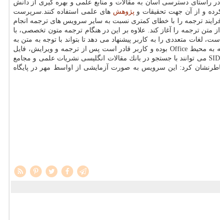
 در راستای دسترسی آسان به مقالات و منابع علمی و بهره گیری از دانش
 كرده و از آن جهت تحقیقات و
پژوهش
های علمی استفاده كنند.سرپرست
رایند ترجمه را با خطای كمتری نسبت به سایر سرویس های ترجمه انجام
ن ترجمه را آغاز كند. علاوه بر این در هنگام ترجمه متون تخصصی، با
لغات متعددی را به كاربر پیشنهاد می دهد تا بتواند با توجه به متن به
مطلوب ترین و بهترین ترجمه برسد. عظیم زاده با اشاره به سهولت كار با ترجمیار خاطرنشان كرد: محیط ویرایشگر این سرویس از لحاظ ظاهری شبیه به محیط Office بوده و كاربر قادر است پس از ترجمه و ویرایش، فایل
خروجی را در فرمت doc دریافت كند.سرپرست مركز اطلاعات علمی ادامه داد: دسترسی به ترجمیار از طریق كد ورودی امكان پذیر است اما كاربران SID می توانند با جستجو در بانك مقالات انگلیسی نشریات علمی و مجامع
ت ترجمه آنلاین بهره مند شوند. عظیم زاده خاطرنشان كرد: این سرویس به صورت آزمایشی از اواسط مهر در پایگاه