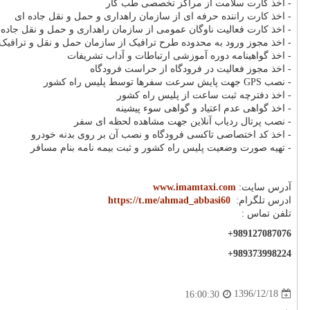
- اخذ کارت سلامت از مراکز تخصصی طب کار
- اخذ کارت راننده حرفه ای از سازمان راهداری و حمل و نقل جاده ای
- اخذ کارت فعالیت ناوگان عمومی از سازمان راهداری و حمل و نقل جاده 
- اخذ مجوز ورود به محدوده طرح ترافیک از سازمان حمل و نقل و ترافیک 
- اخذ گواهینامه دوره آموزشی ارتباطات و آداب تشریفات
- اخذ مجوز فعالیت در فرودگاه از حراست فرودگاه
- نصب GPS جهت پایش سرعت سفرها توسط پلیس راه کشور
- اخذ دفترچه ثبت ساعت از پلیس راه کشور
- اخذ گواهی عدم اعتیاد و گواهی سوء پیشینه
- نصب پرتال ردیاب آنلاین جهت مشاهده لحظه ای سفر
- اخذ کد اختصاصی تاکسی فرودگاه و نصب آن بر روی بدنه خودرو
- تهیه صورت وضعیت پلیس راه کشور و ثبت بیمه نامه بنام مسافر
آدرس سایت:
www.imamtaxi.com
ادرس تلگرام:
https://t.me/ahmad_abbasi60
تلفن تماس :
+989127087076
+989373998224
1396/12/18
16:00:30