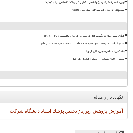
آیین نامه رتبه بندی پژوهشگر - فناور در جهاددانشگاهی ابلاغ گردید
پیشنهاد افزایش ضریب حق التدریس معلمان
امکان ثبت سفارش کتاب های درسی برای سال تحصیلی ۱۴۰۶–۱۴۰۵
اعلام ظرفیت پژوهشی هر عضو هیات علمی از حمایت های بنیاد ملی علم
پشت پرده علمی حریق های اروپا
انتشار اولین تصویر از ستاره همدم ابط الجوزا
تگهای بازار مقاله
آموزش
پژوهش
رپورتاژ
تحقیق
پزشك
استاد
دانشگاه
شركت