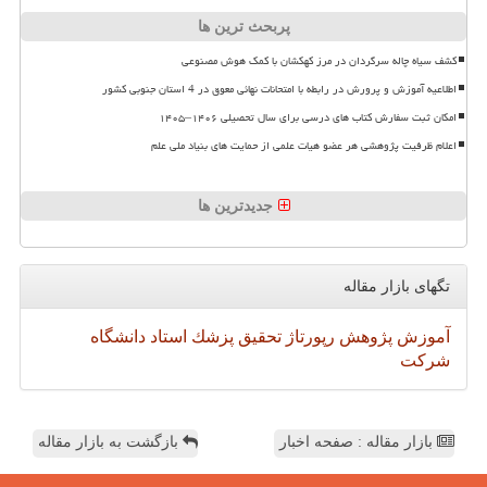
پربحث ترین ها
کشف سیاه چاله سرگردان در مرز کهکشان با کمک هوش مصنوعی
اطلاعیه آموزش و پرورش در رابطه با امتحانات نهائی معوق در 4 استان جنوبی کشور
امکان ثبت سفارش کتاب های درسی برای سال تحصیلی ۱۴۰۶–۱۴۰۵
اعلام ظرفیت پژوهشی هر عضو هیات علمی از حمایت های بنیاد ملی علم
جدیدترین ها
تگهای بازار مقاله
آموزش
پژوهش
رپورتاژ
تحقیق
پزشك
استاد
دانشگاه
شركت
بازار مقاله : صفحه اخبار
بازگشت به بازار مقاله