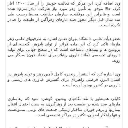
وی اضافه کرد: این مرکز که فعالیت خویش را از سال ۱۴۰۰ آغاز
کرد، حالا موفق به تأمین زهر مورد نیاز شرکت «پادراسرم» شده
است و بنابراین این موفقیت، سازمان حفاظت محیط زیست طی
سه سال قبل دیگر مجوز صید مارهای زهرآگین از طبیعت را صادر
نکرده است.
عضو هیأت علمی دانشگاه تهران ضمن اشاره به ظرفیتهای علمی زهر
مارها، تاکید کرد که این ماده فراتر از تولید پادزهر، گنجینه ای از
پروتئین ها و پپتیدهای ناشناخته است که در سطح جهانی برای تولید
داروهای تخصصی (مانند داروی رپتیلاز برای انعقاد خون) به کار می
روند.
وی اشاره کرد که استقرار زنجیره کامل تأمین زهر و تولید پادزهر در
استان البرز، فرصتی راهبردی برای گسترش فناوری های زیستی و
دارویی در کشور بوجود آورده است.
کابلی همینطور با نقد نگاههای پیشین، گوشزد نمود که رهاسازی
مارهای صید شده در طبیعت بعد از زهرگیری، به سبب احتمال انتقال
بیماریها و برهم خوردن ساختار ژنتیکی جمعیت های بومی، ممنوعست
و تنها راهکار اصولی، تکثیر در مراکز تخصصی است.