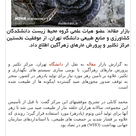
بازار مقاله: عضو هیات علمی گروه محیط زیست دانشکدگان
کشاورزی و منابع طبیعی دانشگاه تهران، از موفقیت نخستین
مرکز تکثیر و پرورش مارهای زهرآگین اطلاع داد.
به گزارش بازار
مقاله
به نقل از
دانشگاه
تهران، مرکز تکثیر و
پرورش مارهای زهرآگین، با بومی سازی سیستم های نگهداری و
تکثیر، علاوه بر تأمین زهر مورد نیاز برای تولید پادزهر در کشور، منجر
به توقف صدور مجوزهای صید گسترده اینگونه ها از طبیعت شده
است.
محمد کابلی در تشریح موفقیتهای این مرکز گفت: تا قبل از تأسیس
این مجموعه، سالانه هزاران حلقه مار از طبیعت صید می شد تا زهر
آنها برای تولید آنتی ونوم (پادزهر) مورد استفاده قرار گیرد؛ روندی که
علاوه بر فشار شدید بر جمعیت های طبیعی، با استانداردهای سازمان
جهانی بهداشت (WHO) هم در تضاد بود.