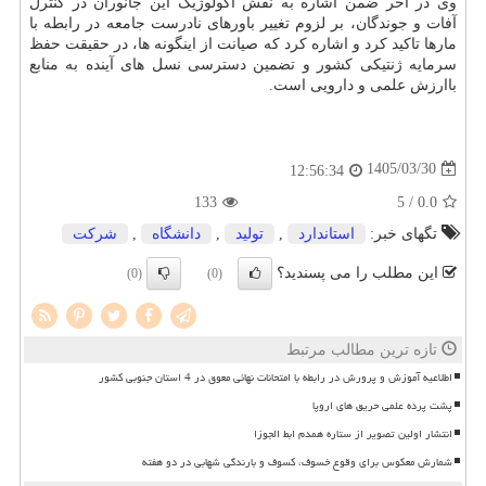
وی در آخر ضمن اشاره به نقش اکولوژیک این جانوران در کنترل
آفات و جوندگان، بر لزوم تغییر باورهای نادرست جامعه در رابطه با
مارها تاکید کرد و اشاره کرد که صیانت از اینگونه ها، در حقیقت حفظ
سرمایه ژنتیکی کشور و تضمین دسترسی نسل های آینده به منابع
باارزش علمی و دارویی است.
1405/03/30
12:56:34
133
/ 5
0.0
تگهای خبر:
استاندارد
,
تولید
,
دانشگاه
,
شركت
این مطلب را می پسندید؟
(0)
(0)
تازه ترین مطالب مرتبط
اطلاعیه آموزش و پرورش در رابطه با امتحانات نهائی معوق در 4 استان جنوبی کشور
پشت پرده علمی حریق های اروپا
انتشار اولین تصویر از ستاره همدم ابط الجوزا
شمارش معکوس برای وقوع خسوف، کسوف و بارندگی شهابی در دو هفته