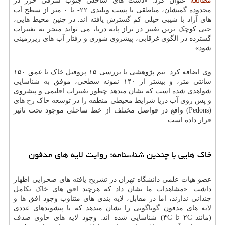
مطالعه
عنوان کرد: «دشت های ساحلی جنوب شرقی خزر در
محدوده گمیشان، مناطقی با پست وبلندی ۲۲- تا ۰ متر از سطح آب
های آزاد با شیبی خیلی کم گسترش یافته اند. در چنین محیط هایی،
حتی کوچک ترین تغییر در تراز پایه دریا، می تواند منجر به تغییرات
گسترده در الگوی غرقابی، پیشروی شوری و رفتار آب های زیرزمینی
شود».
وی اضافه کرد: تیم پژوهشی با بررسی ۱۵ پروفیل خاک تا عمق ۱۵۰
سانتی متر، و بیشتر از ۱۴۰ نمونه سطحی، موفق به شناسایی
شواهدی شده است که نشان میدهد چطور تغییرات اقلیمی و پیشروی
و پس روی آب دریا شرایط محیطی منطقه را در توسعه خاک رخ های
(Pedons) واقع در فواصل مختلف از خط ساحلی موجود تحت تاثیر
قرار داده است.
خاک هایی با چندین شناسنامه؛ روایت لایه های مدفون
عضو هیات علمی دانشگاه تهران در تشریح یافته های صحرایی اظهار
داشت: «مشاهدات ما نشان داد که هرچند افق های خاک تکامل
چندانی ندارند، اما در مقابل، لایه بندی های متناوب وجود افق ها و
لایه های مدفون گوناگونی را نشان میدهد که با پیشوندهای عددی
(مانند ۲C تا ۴C) شناسایی شده اند. وجود لایه های حاوی صدف