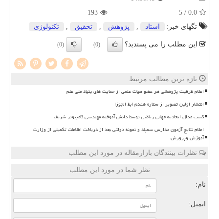
193
/ 5
0.0
تگهای خبر:
استاد
,
پژوهش
,
تحقیق
,
تكنولوژی
این مطلب را می پسندید؟
(0)
(0)
تازه ترین مطالب مرتبط
اعلام ظرفیت پژوهشی هر عضو هیات علمی از حمایت های بنیاد ملی علم
انتشار اولین تصویر از ستاره همدم ابط الجوزا
کسب مدال اتحادیه جهانی ریاضی توسط دانش آموخته مهندسی کامپیوتر شریف
اعلام نتایج آزمون مدارس سمپاد و نمونه دولتی بعد از دریافت اطلاعات تکمیلی از وزارت
آموزش وپرورش
نظرات بینندگان بازارمقاله در مورد این مطلب
نظر شما در مورد این مطلب
نام:
ایمیل: