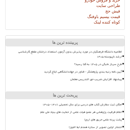
خرید و فروش خودرو
طراحی سایت
فیش حج
قیمت بیسیم باوفنگ
کوتاه کننده لینک
پربیننده ترین ها
اطلاعیه دانشگاه فرهنگیان در مورد پذیرش بدون آزمون استعداد درخشان مقطع کارشناسی
ارشد ناپیوسته ۱۴۰۵
طرح سرباز نخبگی در ۱۴۰۵ به کجا رسید؟
آیین نامه رتبه بندی پژوهشگر - فناور در جهاددانشگاهی ابلاغ گردید
پیشنهاد افزایش ضریب حق التدریس معلمان
پربحث ترین ها
امکان ثبت سفارش کتاب های درسی برای سال تحصیلی ۱۴۰۶–۱۴۰۵
اعلام ظرفیت پژوهشی هر عضو هیات علمی از حمایت های بنیاد ملی علم
پشت پرده علمی حریق های اروپا
انتشار اولین تصویر از ستاره همدم ابط الجوزا