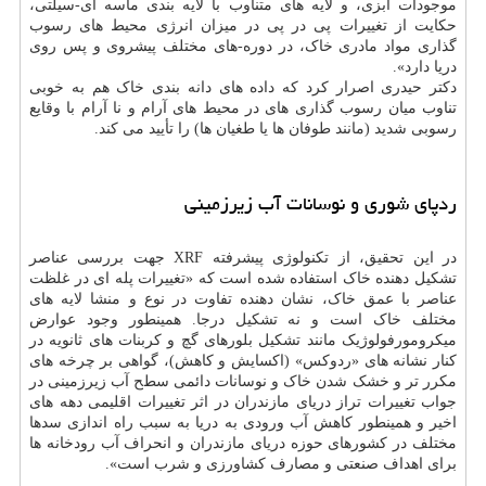
موجودات آبزی، و لایه های متناوب با لایه بندی ماسه ای-سیلتی،
حکایت از تغییرات پی در پی در میزان انرژی محیط های رسوب
گذاری مواد مادری خاک، در دوره-های مختلف پیشروی و پس روی
دریا دارد».
دکتر حیدری اصرار کرد که داده های دانه بندی خاک هم به خوبی
تناوب میان رسوب گذاری های در محیط های آرام و نا آرام با وقایع
رسوبی شدید (مانند طوفان ها یا طغیان ها) را تأیید می کند.
ردپای شوری و نوسانات آب زیرزمینی
در این تحقیق، از تکنولوژی پیشرفته XRF جهت بررسی عناصر
تشکیل دهنده خاک استفاده شده است که «تغییرات پله ای در غلظت
عناصر با عمق خاک، نشان دهنده تفاوت در نوع و منشا لایه های
مختلف خاک است و نه تشکیل درجا. همینطور وجود عوارض
میکرومورفولوژیک مانند تشکیل بلورهای گچ و کربنات های ثانویه در
کنار نشانه های «ردوکس» (اکسایش و کاهش)، گواهی بر چرخه های
مکرر تر و خشک شدن خاک و نوسانات دائمی سطح آب زیرزمینی در
جواب تغییرات تراز دریای مازندران در اثر تغییرات اقلیمی دهه های
اخیر و همینطور کاهش آب ورودی به دریا به سبب راه اندازی سدها
مختلف در کشورهای حوزه دریای مازندران و انحراف آب رودخانه ها
برای اهداف صنعتی و مصارف کشاورزی و شرب است».