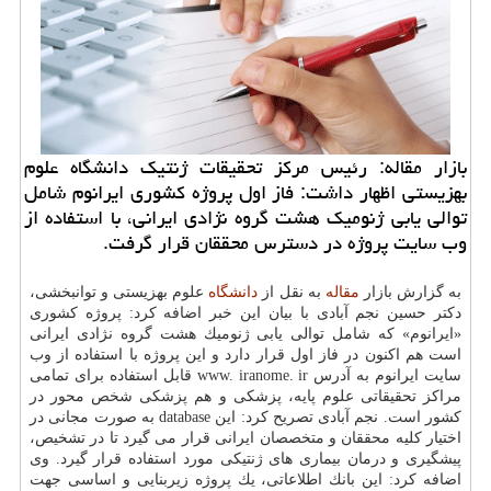
بازار مقاله: رئیس مركز تحقیقات ژنتیك دانشگاه علوم
بهزیستی اظهار داشت: فاز اول پروژه كشوری ایرانوم شامل
توالی یابی ژنومیك هشت گروه نژادی ایرانی، با استفاده از
وب سایت پروژه در دسترس محققان قرار گرفت.
به گزارش بازار
مقاله
به نقل از
دانشگاه
علوم بهزیستی و توانبخشی،
دكتر حسین نجم آبادی با بیان این خبر اضافه كرد: پروژه كشوری
«ایرانوم» كه شامل توالی یابی ژنومیك هشت گروه نژادی ایرانی
است هم اكنون در فاز اول قرار دارد و این پروژه با استفاده از وب
سایت ایرانوم به آدرس www. iranome. ir قابل استفاده برای تمامی
مراكز تحقیقاتی علوم پایه، پزشكی و هم پزشكی شخص محور در
كشور است. نجم آبادی تصریح كرد: این database به صورت مجانی در
اختیار كلیه محققان و متخصصان ایرانی قرار می گیرد تا در تشخیص،
پیشگیری و درمان بیماری های ژنتیكی مورد استفاده قرار گیرد. وی
اضافه كرد: این بانك اطلاعاتی، یك پروژه زیربنایی و اساسی جهت