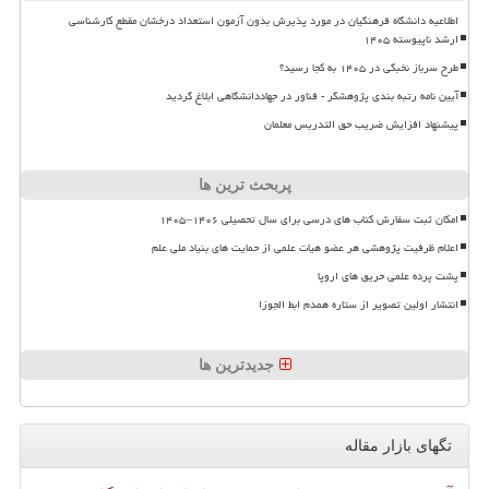
اطلاعیه دانشگاه فرهنگیان در مورد پذیرش بدون آزمون استعداد درخشان مقطع کارشناسی
ارشد ناپیوسته ۱۴۰۵
طرح سرباز نخبگی در ۱۴۰۵ به کجا رسید؟
آیین نامه رتبه بندی پژوهشگر - فناور در جهاددانشگاهی ابلاغ گردید
پیشنهاد افزایش ضریب حق التدریس معلمان
پربحث ترین ها
امکان ثبت سفارش کتاب های درسی برای سال تحصیلی ۱۴۰۶–۱۴۰۵
اعلام ظرفیت پژوهشی هر عضو هیات علمی از حمایت های بنیاد ملی علم
پشت پرده علمی حریق های اروپا
انتشار اولین تصویر از ستاره همدم ابط الجوزا
جدیدترین ها
تگهای بازار مقاله