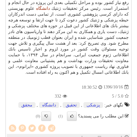
رفع نیاز كشور بوده و مراحل تكمیلی بعدی این پروژه در حال انجام و
استمرار است. رئیس مركز تحقیقات ژنتیك
دانشگاه
علوم بهزیستی
كه دارای كرسی پژوهشی كشوری است، از تمامی دست اندركاران
حیطه پزشكی و ژنتیك كشور دعوت كرد تا جهت ارتقا و توسعه هرچه
بیشتر بانك های اطلاعاتی از این قبیل در حوزه های مختلف پزشكی و
ژنتیك، دست یاری و همكاری به این مركز دهند تا واریاسیون های نادر
جمعیت كشور شناسایی شده و ایران بعنوان قطب ژنومیك در منطقه
مطرح شود. وی تصریح كرد: بعد از هشت سال پیگیری و تلاش جهت
توجیه مسئولان وقت كشور در مورد لزوم و اجبار تاسیس بانك
اطلاعاتی ژنوم جمعیت ایرانی، سرانجام در سال ۱۳۹۴، با حمایت
معاونت تحقیقات وزارت بهداشت و هم پشتیبانی معاونت علمی و
فناوری نهاد ریاست جمهوری با تصویب پروژه كشوری «ایرانوم»، این
بانك اطلاعاتی امسال تكمیل و هم اكنون به راه افتاده است.
1396/10/16
18:30:52
332
/ 5
5.0
تگهای خبر:
پزشكی
,
تحقیق
,
دانشگاه
,
محقق
این مطلب را می پسندید؟
(0)
(1)