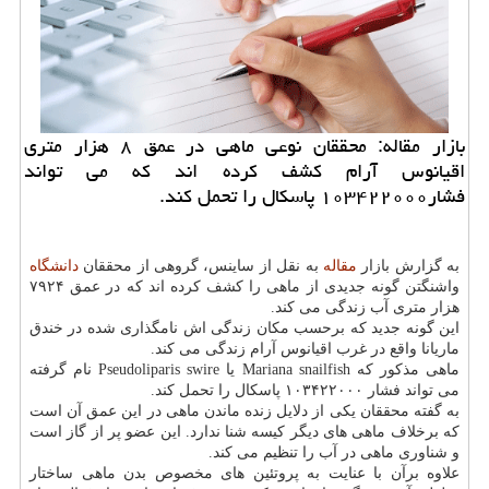
بازار مقاله: محققان نوعی ماهی در عمق ۸ هزار متری
اقیانوس آرام كشف كرده اند كه می تواند
فشار۱۰۳۴۲۲۰۰۰ پاسكال را تحمل كند.
به گزارش بازار
مقاله
به نقل از ساینس، گروهی از محققان
دانشگاه
واشنگتن گونه جدیدی از ماهی را كشف كرده اند كه در عمق ۷۹۲۴
هزار متری آب زندگی می كند.
این گونه جدید كه برحسب مكان زندگی اش نامگذاری شده در خندق
ماریانا واقع در غرب اقیانوس آرام زندگی می كند.
ماهی مذكور كه Mariana snailfish یا Pseudoliparis swire نام گرفته
می تواند فشار ۱۰۳۴۲۲۰۰۰ پاسكال را تحمل كند.
به گفته محققان یكی از دلایل زنده ماندن ماهی در این عمق آن است
كه برخلاف ماهی های دیگر كیسه شنا ندارد. این عضو پر از گاز است
و شناوری ماهی در آب را تنظیم می كند.
علاوه برآن با عنایت به پروتئین های مخصوص بدن ماهی ساختار