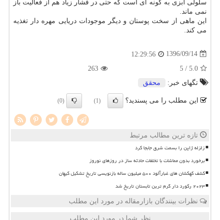
سلولی آبزی به گونه ای است كه حتی در فشار زیاد هم از فعالیت باز
نمی ماند.
این ماهی از سخت پوستان و دیگر موجودات دریایی مهره دار تغذیه
می كند.
1396/09/14
12:29:56
263
/ 5
5.0
تگهای خبر:
محقق
این مطلب را می پسندید؟
(0)
(1)
تازه ترین مطالب مرتبط
زلزله ژاپن را بسمت شرق جابجا کرد
برخورد بدون مماشات با تخلفات حادثه ساز در روزهای نوروز
کشف کهکشان های غبارآلود ۵۰۰ میلیون ساله بازنویسی تاریخ تشکیل کیهان
۲۰۲۳ رکورد دار گرم ترین تابستان تاریخ شد
نظرات بینندگان بازارمقاله در مورد این مطلب
نظر شما در مورد این مطلب