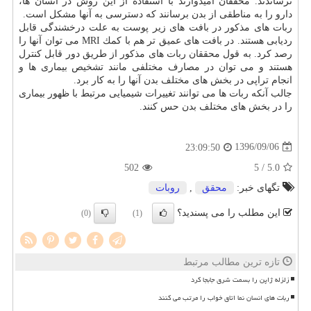
نرساندند. محققان امیدوارند با استفاده از این روش در انسان ها،
دارو را به مناطقی از بدن برسانند كه دسترسی به آنها مشكل است.
ربات های مذكور در بافت های زیر پوست به علت درخشندگی قابل
ردیابی هستند. در بافت های عمیق تر هم با كمك MRI می توان آنها را
رصد كرد. به قول محققان ربات های مذكور از طریق دور قابل كنترل
هستند و می توان در مصارف مختلفی مانند تشخیص بیماری ها و
انجام تراپی در بخش های مختلف بدن آنها را به كار برد.
جالب آنكه ربات ها می توانند تغییرات شیمیایی مرتبط با ظهور بیماری
را در بخش های مختلف بدن حس كنند.
1396/09/06
23:09:50
502
/ 5
5.0
تگهای خبر:
محقق
,
روبات
این مطلب را می پسندید؟
(0)
(1)
تازه ترین مطالب مرتبط
زلزله ژاپن را بسمت شرق جابجا کرد
ربات های انسان نما اتاق خواب را مرتب می کنند