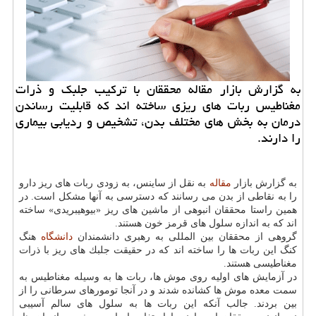
به گزارش بازار مقاله محققان با تركیب جلبك و ذرات
مغناطیس ربات های ریزی ساخته اند كه قابلیت رساندن
درمان به بخش های مختلف بدن، تشخیص و ردیابی بیماری
را دارند.
به گزارش بازار
مقاله
به نقل از ساینس، به زودی ربات های ریز دارو
را به نقاطی از بدن می رسانند كه دسترسی به آنها مشكل است. در
همین راستا محققان انبوهی از ماشین های ریز «بیوهیبریدی» ساخته
اند كه به اندازه سلول های قرمز خون هستند.
گروهی از محققان بین المللی به رهبری دانشمندان
دانشگاه
هنگ
كنگ این ربات ها را ساخته اند كه در حقیقت جلبك های ریز با ذرات
مغناطیسی هستند.
در آزمایش های اولیه روی موش ها، ربات ها به وسیله مغناطیس به
سمت معده موش ها كشانده شدند و در آنجا تومورهای سرطانی را از
بین بردند. جالب آنكه این ربات ها به سلول های سالم آسیبی