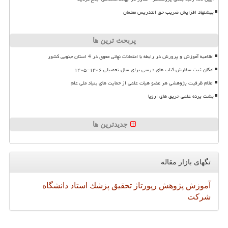
پیشنهاد افزایش ضریب حق التدریس معلمان
پربحث ترین ها
اطلاعیه آموزش و پرورش در رابطه با امتحانات نهائی معوق در 4 استان جنوبی کشور
امکان ثبت سفارش کتاب های درسی برای سال تحصیلی ۱۴۰۶–۱۴۰۵
اعلام ظرفیت پژوهشی هر عضو هیات علمی از حمایت های بنیاد ملی علم
پشت پرده علمی حریق های اروپا
جدیدترین ها
تگهای بازار مقاله
آموزش
پژوهش
رپورتاژ
تحقیق
پزشك
استاد
دانشگاه
شركت