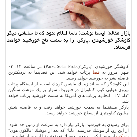
بازار مقاله: ایسنا نوشت: ناسا اعلام نمود كه تا ساعاتی دیگر
كاوشگر خورشیدی ؛پاركر؛ را به سمت تاج خورشید خواهد
فرستاد.
كاوشگر خورشیدی "پاركر"(ParkerSolar Probe) در ساعت ۱۲: ۰۳
ظهر امروز به
فضا
پرتاب خواهد شد. این فضاپیما به نزدیكترین
فاصله بشر به خورشید خواهد رسید.
این كاوشگر كه به اندازه یك ماشین كوچك است، از ایستگاه پرتاب
نیروی هوایی كیپ كاناورال در فلوریدا، سوار بر یك موشك سنگین
"دلتا IV " اتحادیه پرتاب های آمریكا به سمت خورشید پرتاب خواهد
شد.
پاركر مستقیما به سمت خورشید خواهد رفت و به فاصله شش
میلیون كیلومتری از سطح خورشید خواهد رسید.
برای رسیدن به خورشید، پاركر نیاز دارد به سرعت از زمین جدا شود.
از این رو، از موشك قدرتمند "دلتا" كه بعد از موشك "فالكون هوی"
شركت
اسپیس ایكس، دومین موشك قدرتمند دنیا است، استفاده می