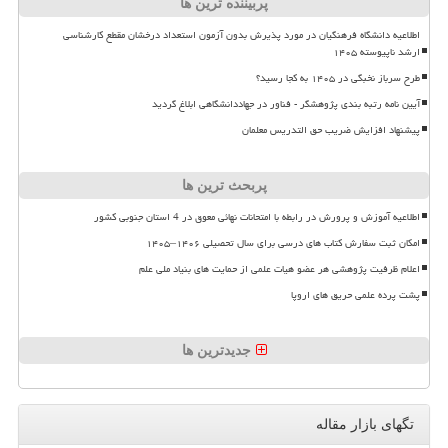
پربیننده ترین ها
اطلاعیه دانشگاه فرهنگیان در مورد پذیرش بدون آزمون استعداد درخشان مقطع کارشناسی
ارشد ناپیوسته ۱۴۰۵
طرح سرباز نخبگی در ۱۴۰۵ به کجا رسید؟
آیین نامه رتبه بندی پژوهشگر - فناور در جهاددانشگاهی ابلاغ گردید
پیشنهاد افزایش ضریب حق التدریس معلمان
پربحث ترین ها
اطلاعیه آموزش و پرورش در رابطه با امتحانات نهائی معوق در 4 استان جنوبی کشور
امکان ثبت سفارش کتاب های درسی برای سال تحصیلی ۱۴۰۶–۱۴۰۵
اعلام ظرفیت پژوهشی هر عضو هیات علمی از حمایت های بنیاد ملی علم
پشت پرده علمی حریق های اروپا
جدیدترین ها
تگهای بازار مقاله