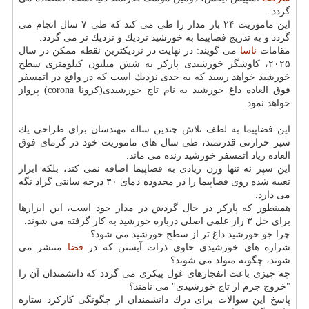
گردد.
این ماموریت ۲۴ بار مدار را طی می كند كه طی ۷ سال انجام می
گردد و به تدریج فضاپیما به خورشید نزدیك و نزدیك تر می گردد.
مقامات
ناسا
می گویند: در نهایت در نزدیكترین نقطه ممكن در سال
۲۰۲۵، كاوشگر خورشیدی پاركر به شش میلیون كیلومتری سطح
خورشید خواهد رسید كه به حدی نزدیك است كه در واقع در اتمسفر
فوق العاده داغ خورشید به نام تاج خورشیدی(كرونا corona) پرواز
خواهد نمود.
این فضاپیما به لطف تلاش چندین ساله مهندسان برای طراحی یك
سپر حرارتی قدرتمند، طی سال های ماموریت خود در گرمای فوق
العاده زیاد اتمسفر خورشید زنده می ماند.
این سپر نه تنها وزن زیادی به فضاپیما اضافه نمی كند، بلكه ابزار
تعبیه شده روی فضاپیما را در محدوده دمای ۳۰ درجه سانتی گراد نگه
می دارد.
همینطور كه پاركر در حال گردش در مدار خود است، این ابزارها
برای حل ۳ راز علمی اصلی درباره خورشید به كار گرفته می شوند.
چرا جو خورشید داغ تر از سطح خورشید می شود؟
شراره های خورشیدی حاوی ذرات آبستن كه در
فضا
منتشر می
شوند، چگونه متولد می شوند؟
چه چیزی باعث انفجارهای غول پیكری می گردد كه دانشمندان آن را
"خروج جرم از تاج خورشیدی" می نامند؟
پاسخ این سوالات برای درك دانشمندان از چگونگی كاركرد ستاره