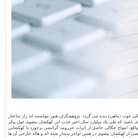
لیون سال نوری با ما فاصله دارد و در صورت فلكی حوت (ماهی) دیده می گردد. پژوهشگران هنوز نتوانسته اند راز ساختار
وتوله متعددی باشند كه طی یك میلیارد سال اخیر جذب این كهكشان بیضوی غول پیكر
واقع، امواج چگالی حاصل از اثرات جزرومد گرانشی برخورد با كهكشانی
ده است كه حداقل بعضی از كهكشان بیضوی در همین اواخر پدیدار شده اند و هاله خارجی آن ها