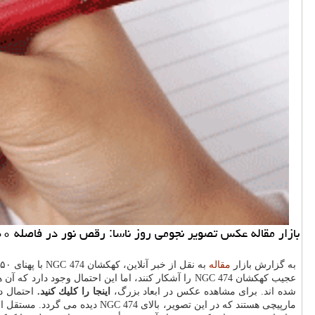
بازار مقاله عكس تصویر نجومی روز ناسا: رقص نور در فاصله ۱۰۰٬۰۰۰٬۰۰۰ سال نوری از زمین
به گزارش بازار
مقاله
عجیب كهكشان NGC 474 را آشكار كنند، اما این احتمال
شده اند. برای مشاهده عكس در ابعاد بزرگ،
اینجا را كلیك كنید.
احتمال د
مارپیچی هستند كه در این تصویر