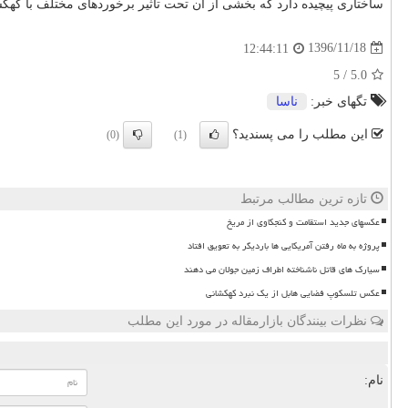
ساختاری پیچیده دارد كه بخشی از آن تحت تأثیر برخوردهای مختلف با كهكش
1396/11/18
12:44:11
/ 5
5.0
تگهای خبر:
ناسا
این مطلب را می پسندید؟
(0)
(1)
تازه ترین مطالب مرتبط
عکسهای جدید استقامت و کنجکاوی از مریخ
پروژه به ماه رفتن آمریکایی ها باردیگر به تعویق افتاد
سیارک های قاتل ناشناخته اطراف زمین جولان می دهند
عکس تلسکوپ فضایی هابل از یک نبرد کهکشانی
نظرات بینندگان بازارمقاله در مورد این مطلب
نام: