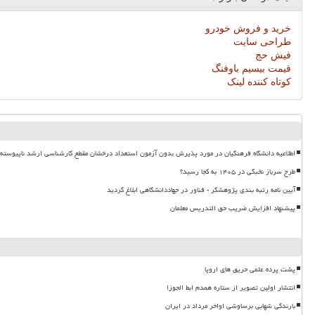
خرید و فروش خودرو
طراحی سایت
فیش حج
قیمت بیسیم باوفنگ
کوتاه کننده لینک
اطلاعیه دانشگاه فرهنگیان در مورد پذیرش بدون آزمون استعداد درخشان مقطع کارشناسی ارشد ناپیوسته ۱۴۰۵
طرح سرباز نخبگی در ۱۴۰۵ به کجا رسید؟
آیین نامه رتبه بندی پژوهشگر - فناور در جهاددانشگاهی ابلاغ گردید
پیشنهاد افزایش ضریب حق التدریس معلمان
پشت پرده علمی حریق های اروپا
انتشار اولین تصویر از ستاره همدم ابط الجوزا
بارندگی شهابی برساوشی اواخر مرداد در ایران