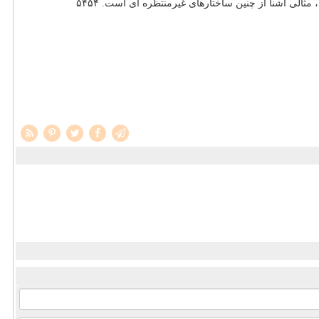
لی آشنا از چنین ساختارهای غیرمنتظره ای است. ۵۴۵۴