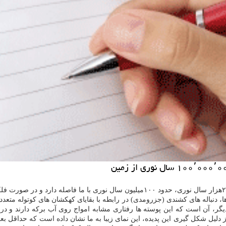
به نقل از خبر آنلاین، كهكشان NGC 474 با پهنای ۲۵۰هزار سال نوری، حدود ۱۰۰می
 وجود دارد كه آن ها، دنباله های كشندی (جزرومدی) در رابطه با بقایای كهكشان های ك
یگر، آن است كه این پوسته ها رفتاری مشابه امواج روی آب بركه دارند و در
، بالای NGC 474 دیده می گردد. مستقل از دلیل شكل گیری این پدیده، این نمای زیبا به ما نشان دا