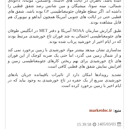
آمده باشد، ناظران در ایالت های آلاسکا، واشنگتن، مونتانا، داکوتای
شمالی، مینه سوتا، میشیگان و مین شانس رصد شفق قطبی را
داشته اند. اگر سطح طوفان جئومغناطیسی G۲ بوده باشد، شفق های
قطبی حتی در ایالت های جنوبی آمریکا همچون آیداهو و نیویورک هم
قابل مشاهده بودند.
طبق گزارش سازمان NOAA آمریکا و دفتر MET در انگلیس طوفان
های جئومغناطیسی احتمالی به چند فوران تاج خورشیدی مرتبط بودند
که در ایام اخیر از خورشید پرتاب شده بودند.
مدلسازی نشان میدهد بیشتر مواد خورشیدی با زمین برخورد نمی کند
و از شمال زمین می گذرد، اما حتی یک ضربه کوچک از این فوران
های تاج خورشیدی برای بهم ریختن کارهای جئومغناطیسی زمین و
افزایش نمایش شفق های قطبی کافی است.
تشدید رویدادها امکان دارد از تاثیرات باقیمانده جریان بادهای
خورشیدی سریع از یک حفره در تاج خورشیدی به وجود بیاید که در
ایام اخیر با زمین برخورد کرده است.
منبع:
marketdoc.ir
1405/03/03
15:39:58