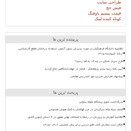
طراحی سایت
فیش حج
قیمت بیسیم باوفنگ
کوتاه کننده لینک
پربیننده ترین ها
اطلاعیه دانشگاه فرهنگیان در مورد پذیرش بدون آزمون استعداد درخشان مقطع کارشناسی
ارشد ناپیوسته ۱۴۰۵
طرح سرباز نخبگی در ۱۴۰۵ به کجا رسید؟
آیین نامه رتبه بندی پژوهشگر - فناور در جهاددانشگاهی ابلاغ گردید
پیشنهاد افزایش ضریب حق التدریس معلمان
پربحث ترین ها
بزرگداشت بانوی پیشگام علوم سلولی
کشف سیاه چاله سرگردان در مرز کهکشان با کمک هوش مصنوعی
اطلاعیه آموزش و پرورش در رابطه با امتحانات نهائی معوق در 4 استان جنوبی کشور
امکان ثبت سفارش کتاب های درسی برای سال تحصیلی ۱۴۰۶–۱۴۰۵