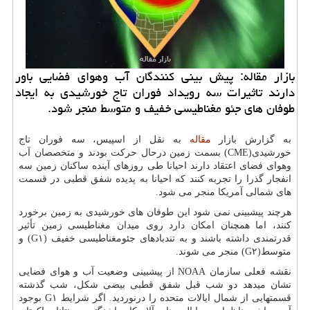
بازار مقاله: پیش بینی کنندگان آب وهوای فضایی باور
دارند تاثیرات سه رویداد فوران تاج خورشیدی به ایجاد
طوفان های جئو مغناطیسی خفیف و متوسط منجر شود.
به گزارش بازار
مقاله
به نقل از اسپیس، سه فوران تاج
خورشیدی(CME) بسمت زمین درحال حرکت بودند و متخصصان آب
وهوای فضای اعتقاد دارند احیانا طی روزهای آینده ساکنان زمین سه
انفجار گذرا را تجربه کنند که احیانا به پدیده شفق قطبی در قسمت
های شمالی آمریکا منجر می شود.
هرچند پیشبینی نمی شود این طوفان های خورشیدی به زمین برخورد
کنند، اما همچنان امکان دارد روی میدان مغناطیسی زمین تأثیر
قدرتمندی داشته باشند و به تندبادهای جئومغناطیسی خفیف (G۱) و
متوسط(G۲) منجر می شوند.
نقشه فعلی سازمان NOAA از پیشبینی وضعیت آب و هوای فضایی
نشان میدهد دو شب قبل شفق قطبی بیضی شکل، شب گذشته
قسمتهایی از شمال ایالات متحده را درنوردید. اگر شرایط G۱ بوجود